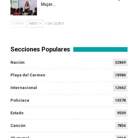
Mujer…
PREV
NEXT
1 De 22,813
Secciones Populares
Nación
32849
Playa del Carmen
18984
Internacional
12662
Policiaca
10378
Estado
9509
Cancún
7854