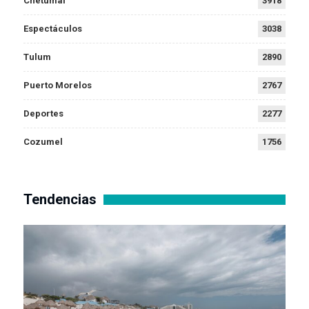
Chetumal
3918
Espectáculos
3038
Tulum
2890
Puerto Morelos
2767
Deportes
2277
Cozumel
1756
Tendencias