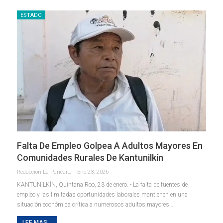
ESTADO
Falta De Empleo Golpea A Adultos Mayores En
Comunidades Rurales De Kantunilkín
Redaccion La Pancarta De Quintana Roo
Ene 23, 2026
KANTUNILKÍN, Quintana Roo, 23 de enero. - La falta de fuentes de
empleo y las limitadas oportunidades laborales mantienen en una
situación económica crítica a numerosos adultos mayores
…
LEE MAS...