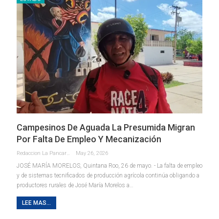
Campesinos De Aguada La Presumida Migran
Por Falta De Empleo Y Mecanización
Redaccion La Pancarta De Quintana Roo
May 26, 2026
JOSÉ MARÍA MORELOS, Quintana Roo, 26 de mayo. - La falta de empleo
y de sistemas tecnificados de producción agrícola continúa obligando a
productores rurales de José María Morelos a
…
LEE MAS...