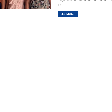
de
…
LEE MAS...