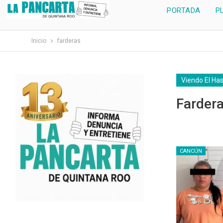
PORTADA
P
Inicio
farderas
Viendo El Ha
Farder
CANCÚN