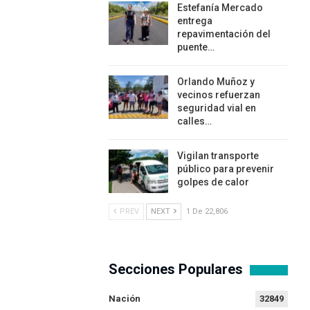
Estefanía Mercado
entrega
repavimentación del
puente…
Orlando Muñoz y
vecinos refuerzan
seguridad vial en
calles…
Vigilan transporte
público para prevenir
golpes de calor
PREV
NEXT
1 De 22,806
Secciones Populares
Nación
32849