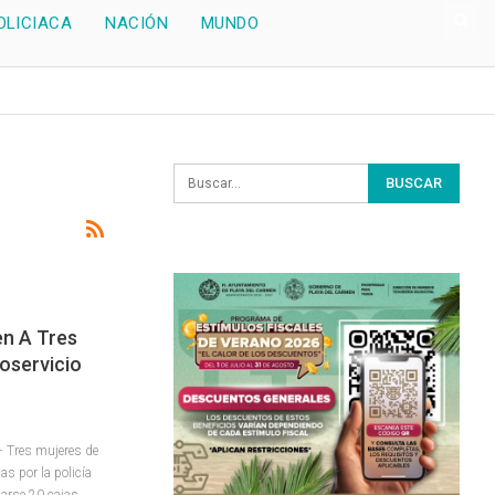
OLICIACA
NACIÓN
MUNDO
n A Tres
oservicio
 Tres mujeres de
as por la policía
barse 20 cajas