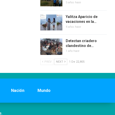
5 años hace
Yalitza Aparicio de
vacaciones en la…
4 años hace
Detectan criadero
clandestino de…
1 año hace
PREV
NEXT
1 De 22,805
Nación
Mundo
s.