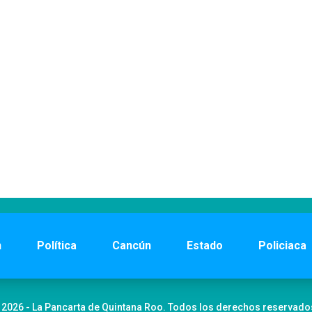
n
Política
Cancún
Estado
Policiaca
 2026 - La Pancarta de Quintana Roo. Todos los derechos reservado