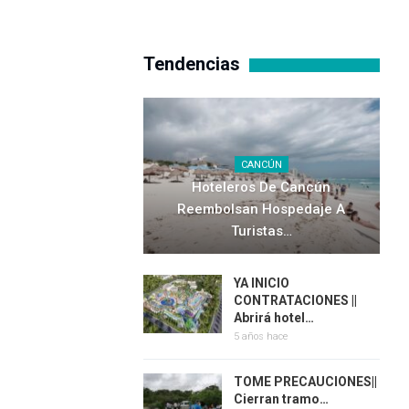
Tendencias
CANCÚN
Hoteleros De Cancún
Reembolsan Hospedaje A
Turistas…
YA INICIO
CONTRATACIONES ||
Abrirá hotel…
5 años hace
TOME PRECAUCIONES||
Cierran tramo…