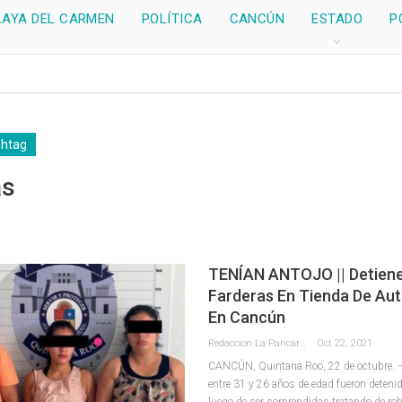
LAYA DEL CARMEN
POLÍTICA
CANCÚN
ESTADO
P
shtag
as
TENÍAN ANTOJO || Detiene
Farderas En Tienda De Aut
En Cancún
Redaccion La Pancarta De Quintana Roo
Oct 22, 2021
CANCÚN, Quintana Roo, 22 de octubre. –
entre 31 y 26 años de edad fueron detenid
luego de ser sorprendidas tratando de ro