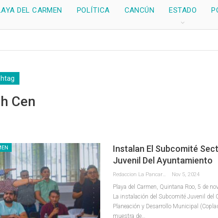
LAYA DEL CARMEN
POLÍTICA
CANCÚN
ESTADO
P
shtag
eh Cen
Instalan El Subcomité Sect
MEN
Juvenil Del Ayuntamiento
Redaccion La Pancarta De Quintana Roo
Nov 5, 2024
Playa del Carmen, Quintana Roo, 5 de no
La instalación del Subcomité Juvenil del 
Planeación y Desarrollo Municipal (Copl
muestra de
…