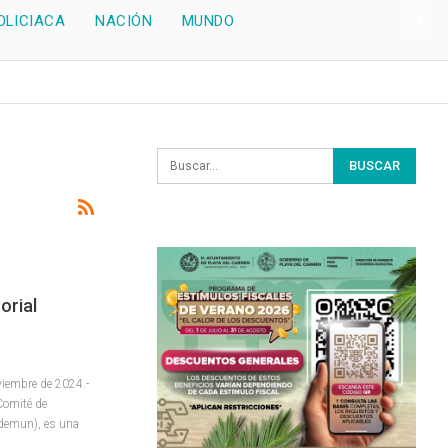
OLICIACA
NACIÓN
MUNDO
orial
viembre de 2024.-
Comité de
ademun), es una