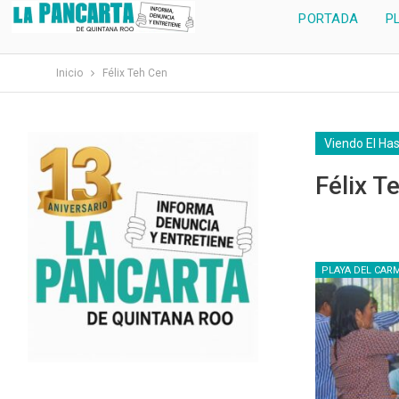
PORTADA
P
Inicio
Félix Teh Cen
Viendo El Ha
Félix T
PLAYA DEL CAR