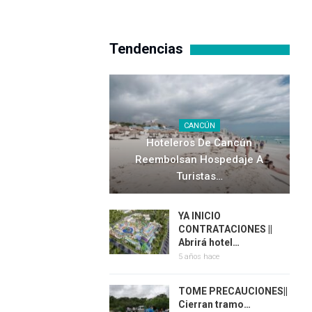
Tendencias
CANCÚN
Hoteleros De Cancún
Reembolsan Hospedaje A
Turistas…
YA INICIO
CONTRATACIONES ||
Abrirá hotel…
5 años hace
TOME PRECAUCIONES||
Cierran tramo…