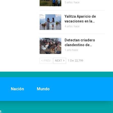
5 años hace
Yalitza Aparicio de
vacaciones en la…
4 años hace
Detectan criadero
clandestino de…
1 año hace
PREV
NEXT
1 De 22,799
Nación
Mundo
s.