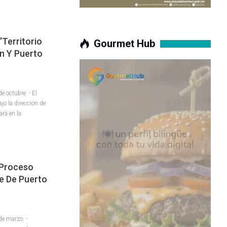
“Territorio
Gourmet Hub
n Y Puerto
octubre. - El
jo la dirección de
ará en la
 Proceso
de De Puerto
e marzo. -