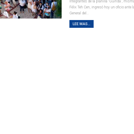
Integrantes de la planilla “Guinda”, mis
Félix Teh Cen, ingresó hoy un oficio ante l
General del
…
LEE MAS...