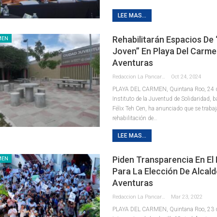
LEE MAS...
Rehabilitarán Espacios De 
MEN
Joven” En Playa Del Carme
Aventuras
Redaccion La Pancarta De Quintana Roo
Oct 24, 2024
PLAYA DEL CARMEN, Quintana Roo, 24 de 
Instituto de la Juventud de Solidaridad, ba
Félix Teh Cen, ha anunciado que se trabaj
rehabilitación de
…
LEE MAS...
Piden Transparencia En El
MEN
Para La Elección De Alcal
Aventuras
Redaccion La Pancarta De Quintana Roo
Mar 23, 2022
PLAYA DEL CARMEN, Quintana Roo, 23 d