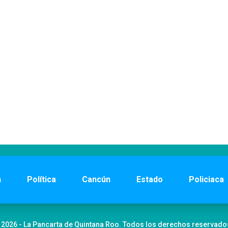
n
Política
Cancún
Estado
Policiaca
 2026 - La Pancarta de Quintana Roo. Todos los derechos reservado