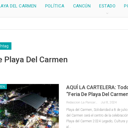
LAYA DEL CARMEN
POLÍTICA
CANCÚN
ESTADO
P
shtag
e Playa Del Carmen
AQUÍ LA CARTELERA: Todo
MEN
“Feria De Playa Del Carme
Redaccion La Pancarta De Quintana Roo
Jul 8, 2024
Playa del Carmen, Solidaridad a 8 de julio
del Carmen será el centro de la celebración
Playa del Carmen 2024 Legado, Cultura y 
al
…