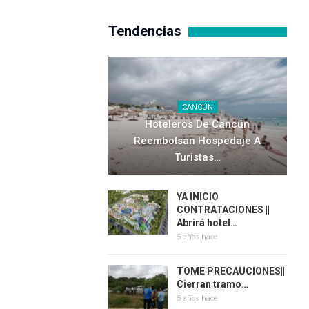
Tendencias
CANCÚN
Hoteleros De Cancún
Reembolsan Hospedaje A
Turistas…
YA INICIO
CONTRATACIONES ||
Abrirá hotel…
5 años hace
TOME PRECAUCIONES||
Cierran tramo…
5 años hace