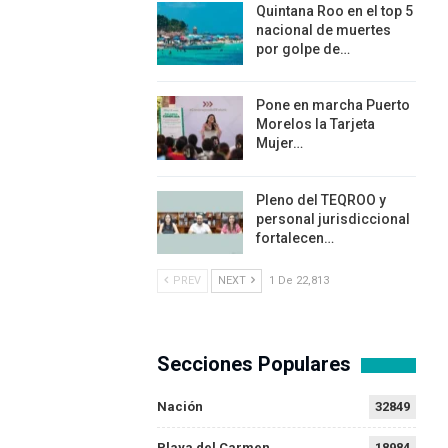
Quintana Roo en el top 5
nacional de muertes
por golpe de…
Pone en marcha Puerto
Morelos la Tarjeta
Mujer…
Pleno del TEQROO y
personal jurisdiccional
fortalecen…
PREV
NEXT
1 De 22,813
Secciones Populares
Nación
32849
Playa del Carmen
18984