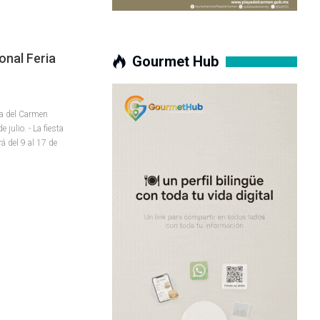
onal Feria
Gourmet Hub
aya del Carmen
ulio. - La fiesta
á del 9 al 17 de