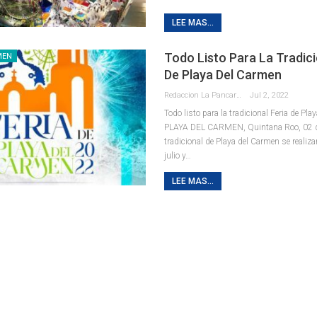
LEE MAS...
Todo Listo Para La Tradici
MEN
De Playa Del Carmen
Redaccion La Pancarta De Quintana Roo
Jul 2, 2022
Todo listo para la tradicional Feria de Pl
PLAYA DEL CARMEN, Quintana Roo, 02 de j
tradicional de Playa del Carmen se realizar
julio y
…
LEE MAS...