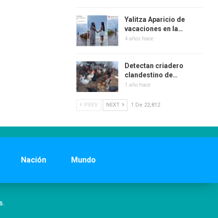
Yalitza Aparicio de
vacaciones en la…
4 años hace
Detectan criadero
clandestino de…
1 año hace
PREV
NEXT
1 De 22,812
Nación
Mundo
s.