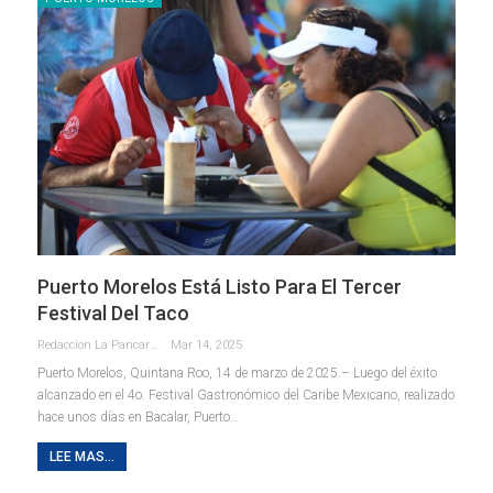
Puerto Morelos Está Listo Para El Tercer
Festival Del Taco
Redaccion La Pancarta De Quintana Roo
Mar 14, 2025
Puerto Morelos, Quintana Roo, 14 de marzo de 2025.– Luego del éxito
alcanzado en el 4o. Festival Gastronómico del Caribe Mexicano, realizado
hace unos días en Bacalar, Puerto
…
LEE MAS...