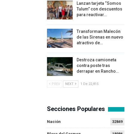
Lanzan tarjeta “Somos
Tulum” con descuentos
para reactivar…
Transforman Malecón
de las Sirenas en nuevo
atractivo de…
Destroza camioneta
contra poste tras
derrapar en Rancho…
PREV
NEXT
1 De 22,815
Secciones Populares
Nación
32849
Playa del Carmen
18986