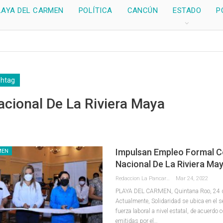
LAYA DEL CARMEN
POLÍTICA
CANCÚN
ESTADO
P
shtag
acional De La Riviera Maya
Impulsan Empleo Formal C
MEN
Nacional De La Riviera Ma
Redaccion La Pancarta De Quintana Roo
Mar 24, 2022
PLAYA DEL CARMEN, Quintana Roo, 24 d
Actualmente, Solidaridad se ubica en el 
fuerza laboral a nivel estatal, de acuerdo 
emitidas por el
…