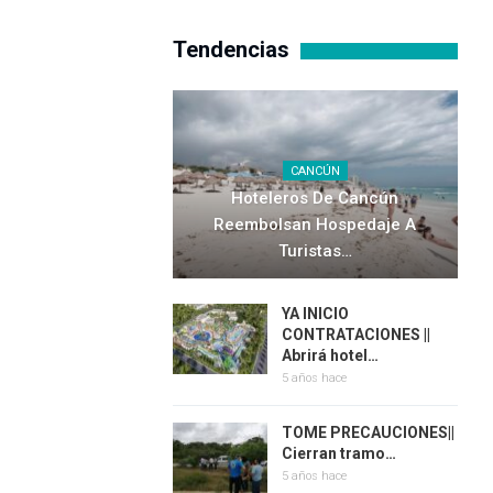
Tendencias
CANCÚN
Hoteleros De Cancún
Reembolsan Hospedaje A
Turistas…
YA INICIO
CONTRATACIONES ||
Abrirá hotel…
5 años hace
TOME PRECAUCIONES||
Cierran tramo…
5 años hace