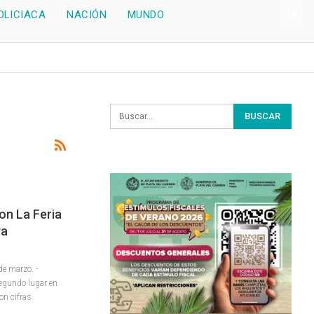
OLICIACA
NACIÓN
MUNDO
on La Feria
ya
e marzo. -
segundo lugar en
con cifras