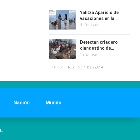
Yalitza Aparicio de
vacaciones en la…
4 años hace
Detectan criadero
clandestino de…
1 año hace
PREV
NEXT
1 De 22,814
Nación
Mundo
s.