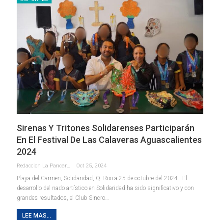
Sirenas Y Tritones Solidarenses Participarán
En El Festival De Las Calaveras Aguascalientes
2024
Redaccion La Pancarta De Quintana Roo
Oct 25, 2024
Playa del Carmen, Solidaridad, Q. Roo a 25 de octubre del 2024.- El
desarrollo del nado artístico en Solidaridad ha sido significativo y con
grandes resultados, el Club Sincro
…
LEE MAS...