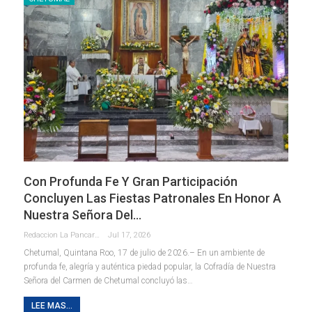
Con Profunda Fe Y Gran Participación
Concluyen Las Fiestas Patronales En Honor A
Nuestra Señora Del…
Redaccion La Pancarta De Quintana Roo
Jul 17, 2026
Chetumal, Quintana Roo, 17 de julio de 2026.– En un ambiente de
profunda fe, alegría y auténtica piedad popular, la Cofradía de Nuestra
Señora del Carmen de Chetumal concluyó las
…
LEE MAS...