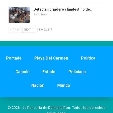
Detectan criadero clandestino de…
1 año hace
PREV
NEXT
1 De 22,817
Portada
Playa Del Carmen
Política
Cancún
Estado
Policiaca
Nación
Mundo
© 2026 - La Pancarta de Quintana Roo. Todos los derechos