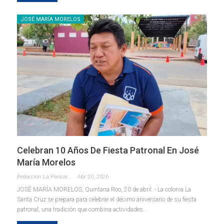
JOSÉ MARÍA MORELOS
Celebran 10 Años De Fiesta Patronal En José
María Morelos
Redaccion La Pancarta De Quintana Roo
Abr 20, 2026
JOSÉ MARÍA MORELOS, Quintana Roo, 20 de abril. - La colonia La
Santa Cruz se prepara para celebrar el décimo aniversario de su fiesta
patronal, una tradición que combina actividades
…