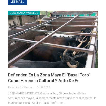
LEE MAS...
JOSÉ MARÍA MORELOS
Defienden En La Zona Maya El “Baxal Toro”
Como Herencia Cultural Y Acto De Fe
Redaccion La Pancarta De Quintana Roo
Oct 8, 2025
JOSÉ MARÍA MORELOS, Quintana Roo, 08 de octubre. - En las
comunidades mayas, la llamada “fiesta brava” trasciende el espectáculo
taurino tradicional. Aquí, el “Baxal Toro” —una
…