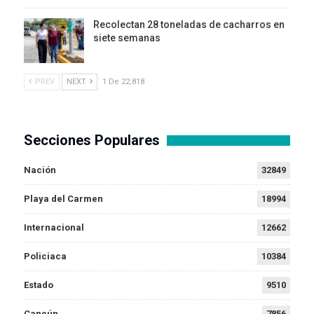
Recolectan 28 toneladas de cacharros en
siete semanas
PREV
NEXT
1 De 22,818
Secciones Populares
Nación
32849
Playa del Carmen
18994
Internacional
12662
Policiaca
10384
Estado
9510
Cancún
7856