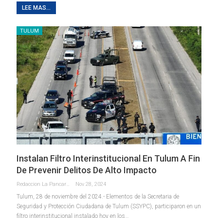
LEE MAS...
TULUM
Instalan Filtro Interinstitucional En Tulum A Fin
De Prevenir Delitos De Alto Impacto
Redaccion La Pancarta De Quintana Roo
Nov 28, 2024
Tulum, 28 de noviembre del 2024.- Elementos de la Secretaria de
Seguridad y Protección Ciudadana de Tulum (SSYPC), participaron en un
filtro interinstitucional instalado hoy en los
…