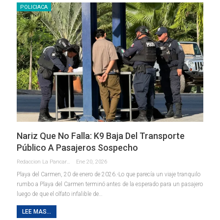
POLICIACA
Nariz Que No Falla: K9 Baja Del Transporte
Público A Pasajeros Sospecho
Redaccion La Pancarta De Quintana Roo
Ene 20, 2026
Playa del Carmen, 20 de enero de 2026.-Lo que parecía un viaje tranquilo
rumbo a Playa del Carmen terminó antes de la esperado para un pasajero
luego de que el olfato infalible de
…
LEE MAS...