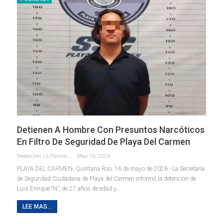
Detienen A Hombre Con Presuntos Narcóticos
En Filtro De Seguridad De Playa Del Carmen
Redaccion La Pancarta De Quintana Roo
May 16, 2026
PLAYA DEL CARMEN, Quintana Roo, 16 de mayo de 2026.- La Secretaría
de Seguridad Ciudadana de Playa del Carmen informó la detención de
Luis Enrique “N”, de 27 años de edad y
…
LEE MAS...