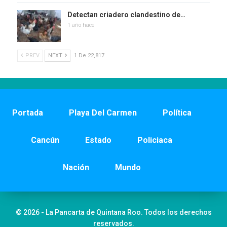
Detectan criadero clandestino de…
1 año hace
PREV
NEXT
1 De 22,817
Portada
Playa Del Carmen
Política
Cancún
Estado
Policiaca
Nación
Mundo
© 2026 - La Pancarta de Quintana Roo. Todos los derechos
reservados.