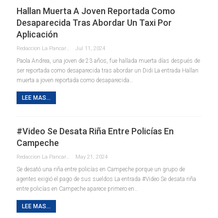
Hallan Muerta A Joven Reportada Como
Desaparecida Tras Abordar Un Taxi Por
Aplicación
Redaccion La Pancarta De Quintana Roo
Jul 11, 2024
Paola Andrea, una joven de 23 años, fue hallada muerta días después de
ser reportada como desaparecida tras abordar un Didi La entrada Hallan
muerta a joven reportada como desaparecida…
LEE MAS...
#Video Se Desata Riña Entre Policías En
Campeche
Redaccion La Pancarta De Quintana Roo
May 21, 2024
Se desató una riña entre policías en Campeche porque un grupo de
agentes exigió el pago de sus sueldos La entrada #Video Se desata riña
entre policías en Campeche aparece primero en…
LEE MAS...