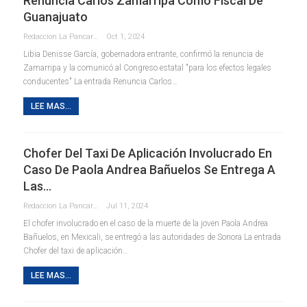
Renuncia Carlos Zamarripa Como Fiscal De
Guanajuato
Redaccion La Pancarta De Quintana Roo
Oct 1, 2024
Libia Denisse García, gobernadora entrante, confirmó la renuncia de
Zamarripa y la comunicó al Congreso estatal "para los efectos legales
conducentes" La entrada Renuncia Carlos…
LEE MAS...
Chofer Del Taxi De Aplicación Involucrado En
Caso De Paola Andrea Bañuelos Se Entrega A
Las…
Redaccion La Pancarta De Quintana Roo
Jul 11, 2024
El chofer involucrado en el caso de la muerte de la joven Paola Andrea
Bañuelos, en Mexicali, se entregó a las autoridades de Sonora La entrada
Chofer del taxi de aplicación…
LEE MAS...