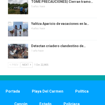
TOME PRECAUCIONES|| Cierran tramo…
5 años hace
Yalitza Aparicio de vacaciones en la…
4 años hace
Detectan criadero clandestino de…
1 año hace
PREV
NEXT
1 De 22,805
Portada
Playa Del Carmen
Política
Cancún
Estado
Policiaca