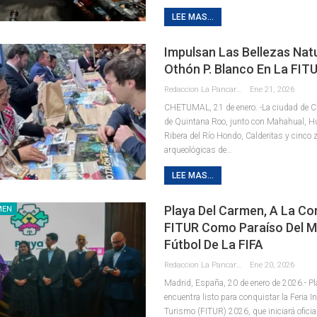
LEE MAS...
Impulsan Las Bellezas Nat
Othón P. Blanco En La FIT
Redaccion La Pancarta De Quintana Roo
Ene 21, 2026
CHETUMAL, 21 de enero. -La ciudad de Ch
de Quintana Roo, junto con Mahahual, Hua
Ribera del Río Hondo, Calderitas y cinco
arqueológicas de
…
LEE MAS...
Playa Del Carmen, A La Co
MEN
FITUR Como Paraíso Del M
Fútbol De La FIFA
Redaccion La Pancarta De Quintana Roo
Ene 20, 2026
Madrid, España, 20 de enero de 2026.- P
encuentra listo para conquistar la Feria I
Turismo (FITUR) 2026, que iniciará ofici