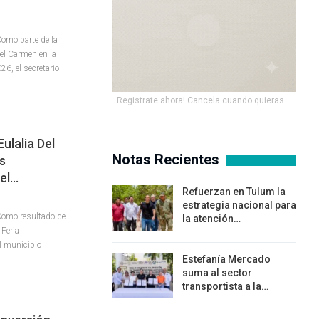
omo parte de la
del Carmen en la
26, el secretario
Registrate ahora! Cancela cuando quieras...
ulalia Del
Notas Recientes
os
Del…
Refuerzan en Tulum la
estrategia nacional para
Como resultado de
la atención…
 Feria
l municipio
Estefanía Mercado
suma al sector
transportista a la…