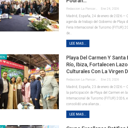
Podrán…
Redaccion La Pancarta De Quintana Roo
Ene 24, 2026
Madrid, España, 24 de enero de 2026.— C
agenda de trabajo del Gobierno de Playa 
Feria Internacional de Turismo (FITUR) 20
de
…
LEE MAS...
Playa Del Carmen Y Santa E
MEN
Río, Ibiza, Fortalecen Laz
Culturales Con La Virgen 
Redaccion La Pancarta De Quintana Roo
Ene 23, 2026
Madrid, España, 23 de enero de 2026.— 
la participación de Playa del Carmen en la
Internacional de Turismo (FITUR) 2026, e
consolidó una alianza
…
LEE MAS...
OS