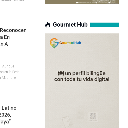
Gourmet Hub
 Reconocen
a En
an A
 – Aunque
n en la Feria
 Madrid, el
 Latino
2026;
laya”