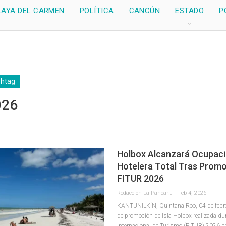
LAYA DEL CARMEN
POLÍTICA
CANCÚN
ESTADO
P
shtag
026
Holbox Alcanzará Ocupac
Hotelera Total Tras Prom
FITUR 2026
Redaccion La Pancarta De Quintana Roo
Feb 4, 2026
KANTUNILKÍN, Quintana Roo, 04 de febrero
de promoción de Isla Holbox realizada dur
Internacional de Turismo (FITUR) 2026 pe