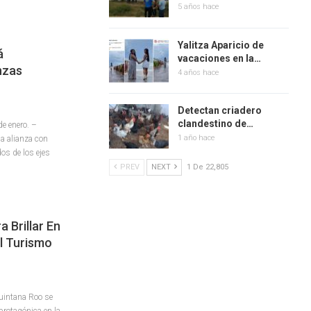
5 años hace
Yalitza Aparicio de
á
vacaciones en la…
nzas
4 años hace
Detectan criadero
clandestino de…
e enero. –
1 año hace
la alianza con
os de los ejes
PREV
NEXT
1 De 22,805
 Brillar En
l Turismo
uintana Roo se
 protagónica en la