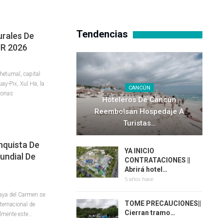
Tendencias
urales De
UR 2026
etumal, capital
y-Pix, Xul Ha, la
CANCÚN
 zonas
Hoteleros De Cancún
Reembolsan Hospedaje A
Turistas…
nquista De
YA INICIO
undial De
CONTRATACIONES ||
Abrirá hotel…
5 años hace
laya del Carmen se
TOME PRECAUCIONES||
nternacional de
Cierran tramo…
almente este
…