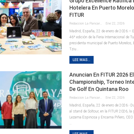
Grupo Excellence Ratifica 
Hotelera En Puerto Morel
FITUR
Redaccion La Pancarta De Quintana Roo
Ene 22, 2026
Madrid, España, 22 de enero de 2026.— E
46ª edición de la Feria Internacional de T
presidenta municipal de Puerto Morelos, 
Tziu
…
LEE MAS...
Anuncian En FITUR 2026 E
Championship, Torneo Int
De Golf En Quintana Roo
Redaccion La Pancarta De Quintana Roo
Ene 22, 2026
Madrid, España, 22 de enero de 2026.- Du
al stand de Soltour, en la FITUR 2026, l
Lezama Espinosa y Encarna Piñero, CEO 
…
LEE MAS...