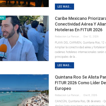
LEE MAS...
Caribe Mexicano Priorizar
MEN
Conectividad Aérea Y Alia
Hoteleras En FITUR 2026
Redaccion La Pancarta De Quintana Roo
Ene 12, 2026
PLAYA DEL CARMEN, Quintana Roo, 12 d
Ampliar la conectividad aérea y fortalecer 
cadenas hoteleras internacionales serán d
principales de la
…
LEE MAS...
Quintana Roo Se Alista Para
FITUR 2026 Como Líder De
Europeo
Redaccion La Pancarta De Quintana Roo
Ene 8, 2026
CANCÚN, Quintana Roo, 08 de enero. - Q
declara listo para tener una participación