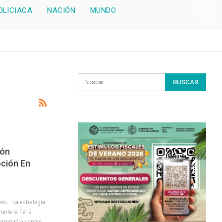
OLICIACA
NACIÓN
MUNDO
ión
oción En
. - La estrategia
ante la Feria
rmitirá alcanzar