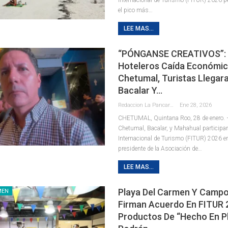
el pico más
…
LEE MAS...
“PÓNGANSE CREATIVOS”:
Hoteleros Caída Económic
Chetumal, Turistas Llegar
Bacalar Y…
Redaccion La Pancarta De Quintana Roo
Ene 28, 2026
CHETUMAL, Quintana Roo, 28 de enero.
Chetumal, Bacalar, y Mahahual participaro
Internacional de Turismo (FITUR) 2026 en
presidente de la Asociación de
…
LEE MAS...
Playa Del Carmen Y Campo
MEN
Firman Acuerdo En FITUR 
Productos De “Hecho En P