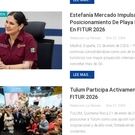
Estefanía Mercado Impuls
MEN
Posicionamiento De Playa
En FITUR 2026
Redaccion La Pancarta De Quintana Roo
Ene 22, 2026
Madrid, España, 22 de enero de 2026.— 
continúa consolidándose como uno de lo
turísticos con mayor proyección internaci
concretar más de 30
…
LEE MAS...
Tulum Participa Activamen
FITUR 2026
Redaccion La Pancarta De Quintana Roo
Ene 21, 2026
TULUM, Quintana Roo a 21 de enero de 202
posicionar a Tulum como una opción turí
inspiracional y de alto nivel, fortaleciendo
visitantes
…