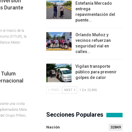
Inversión
Estefanía Mercado
os Durante
entrega
repavimentación del
puente…
n el marco de la
Orlando Muñoz y
urismo (FITUR), la
vecinos refuerzan
Blanca Merari
seguridad vial en
calles…
Vigilan transporte
público para prevenir
l Tulum
golpes de calor
ernacional
PREV
NEXT
1 De 22,806
rante una visita
a gobernadora Mara
Secciones Populares
del Grupo Piñero,
Nación
32849