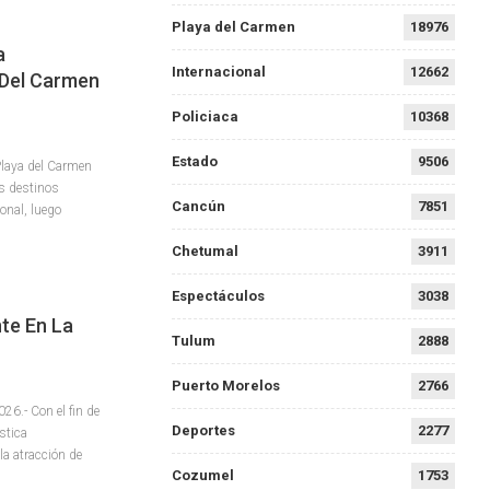
Playa del Carmen
18976
a
Internacional
12662
 Del Carmen
Policiaca
10368
Estado
9506
Playa del Carmen
s destinos
Cancún
7851
onal, luego
Chetumal
3911
Espectáculos
3038
te En La
Tulum
2888
Puerto Morelos
2766
6.- Con el fin de
Deportes
2277
stica
 la atracción de
Cozumel
1753