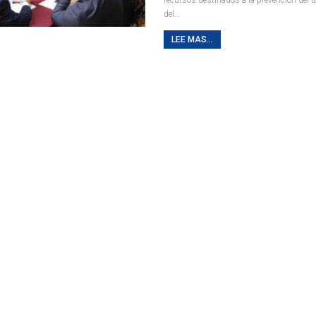
del
…
LEE MAS...