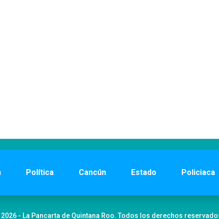
n
Política
Cancún
Estado
Policiaca
 2026 - La Pancarta de Quintana Roo. Todos los derechos reservado