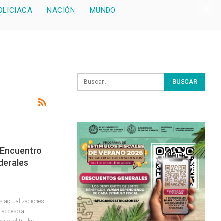
OLICIACA
NACIÓN
MUNDO
 Encuentro
derales
as actualizaciones
l acceso a
ito, el titular