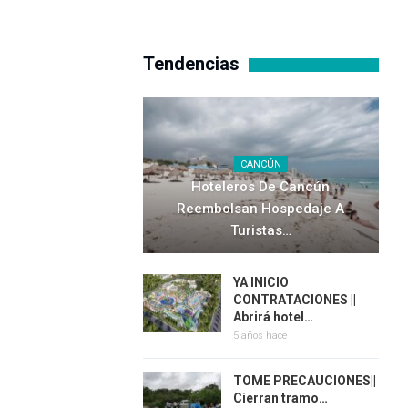
Tendencias
CANCÚN
Hoteleros De Cancún
Reembolsan Hospedaje A
Turistas…
YA INICIO
CONTRATACIONES ||
Abrirá hotel…
5 años hace
TOME PRECAUCIONES||
Cierran tramo…