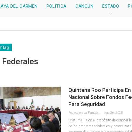
LAYA DEL CARMEN
POLÍTICA
CANCÚN
ESTADO
P
shtag
 Federales
Quintana Roo Participa En
Nacional Sobre Fondos Fe
Para Seguridad
Redaccion La Pancarta De Quintana Roo
Ago 26, 2025
Chetumal.- Con el propósito de conocer l
de los programas federales y garantizar e
recursos destinados a la prevención del del