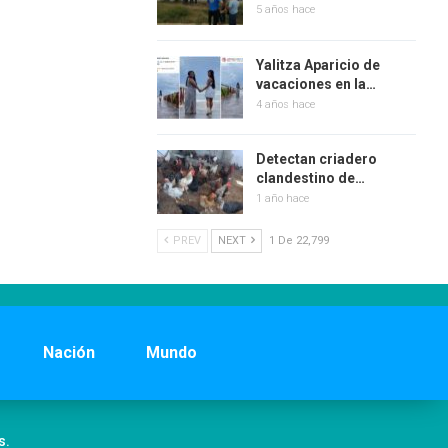
5 años hace
Yalitza Aparicio de
vacaciones en la…
4 años hace
Detectan criadero
clandestino de…
1 año hace
PREV
NEXT
1 De 22,799
Nación
Mundo
s.