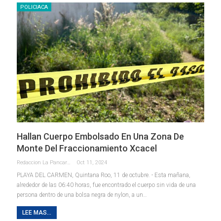
POLICIACA
Hallan Cuerpo Embolsado En Una Zona De
Monte Del Fraccionamiento Xcacel
Redaccion La Pancarta De Quintana Roo
Oct 11, 2024
PLAYA DEL CARMEN, Quintana Roo, 11 de octubre. - Esta mañana,
alrededor de las 06:40 horas, fue encontrado el cuerpo sin vida de una
persona dentro de una bolsa negra de nylon, a un
…
LEE MAS...