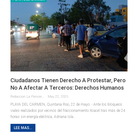
Ciudadanos Tienen Derecho A Protestar, Pero
No A Afectar A Terceros: Derechos Humanos
Redaccion La Pancarta De Quintana Roo
May 22, 2025
PLAYA DEL CARMEN, Quintana Roo, 22 de mayo. - Ante los bloqueos
viales realizados por vecinos del fraccionamiento Xcacel tras más de 24
horas sin energía eléctrica, Adriana Isla
…
LEE MAS...