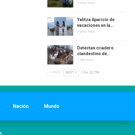
5 años hace
Yalitza Aparicio de
vacaciones en la…
4 años hace
Detectan criadero
clandestino de…
1 año hace
PREV
NEXT
1 De 22,799
Nación
Mundo
s.