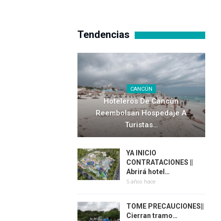
Tendencias
CANCÚN
Hoteleros De Cancún
Reembolsan Hospedaje A
Turistas…
YA INICIO
CONTRATACIONES ||
Abrirá hotel…
5 años hace
TOME PRECAUCIONES||
Cierran tramo…