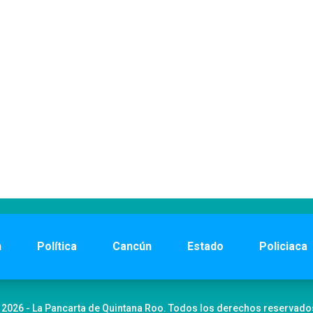
n
Política
Cancún
Estado
Policiaca
 2026 - La Pancarta de Quintana Roo. Todos los derechos reservado