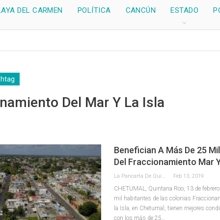
LAYA DEL CARMEN
POLÍTICA
CANCÚN
ESTADO
P
shtag
namiento Del Mar Y La Isla
Benefician A Más De 25 Mi
Del Fraccionamiento Mar Y
La Pancarta De Quintana Roo
Feb 13, 2019
CHETUMAL, Quintana Roo, 13 de febrero.
mil habitantes de las colonias Fracciona
la Isla, en Chetumal, tienen mejores cond
con los más de 25…