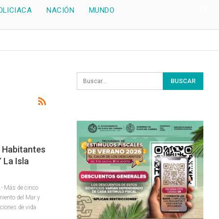
OLICIACA
NACIÓN
MUNDO
l Habitantes
 La Isla
- Más de cinco
miento del Mar y
iciones de vida