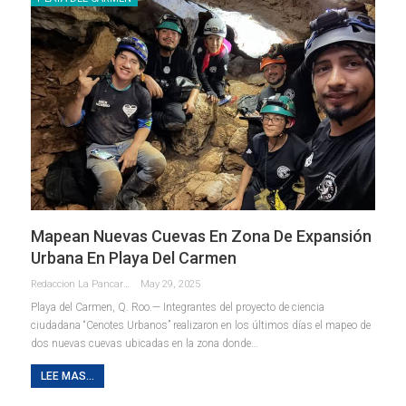
Mapean Nuevas Cuevas En Zona De Expansión
Urbana En Playa Del Carmen
Redaccion La Pancarta De Quintana Roo
May 29, 2025
Playa del Carmen, Q. Roo.— Integrantes del proyecto de ciencia
ciudadana “Cenotes Urbanos” realizaron en los últimos días el mapeo de
dos nuevas cuevas ubicadas en la zona donde
…
LEE MAS...