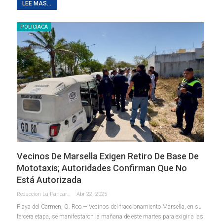
LEE MAS...
POLICIACA
Vecinos De Marsella Exigen Retiro De Base De
Mototaxis; Autoridades Confirman Que No
Está Autorizada
Redaccion La Pancarta De Quintana Roo
Abr 22, 2025
Playa del Carmen, Q. Roo.— Vecinos del fraccionamiento Marsella, en su
tercera etapa, se manifestaron la mañana de este martes para exigir a las