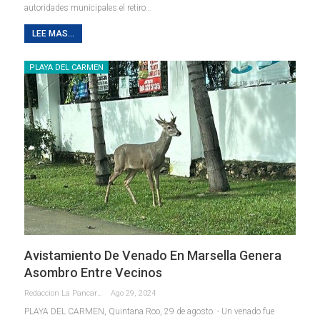
autoridades municipales el retiro
…
LEE MAS...
PLAYA DEL CARMEN
Avistamiento De Venado En Marsella Genera
Asombro Entre Vecinos
Redaccion La Pancarta De Quintana Roo
Ago 29, 2024
PLAYA DEL CARMEN, Quintana Roo, 29 de agosto. - Un venado fue