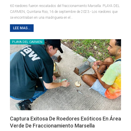
60 roedores fueron rescatados del fraccionamiento Marsella.
PLAYA DEL
CARMEN, Quintana Roo, 16 de septiembre de 2023.- Los roedores que
se encontraban en una madriguera en el
…
LEE MAS...
PLAYA DEL CARMEN
Captura Exitosa De Roedores Exóticos En Área
Verde De Fraccionamiento Marsella