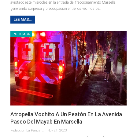
avistado este miércoles en la entrada del fraccionamiento Marsella,
generando sorpresa y preocupación entre los vecinos de
…
LEE MAS...
POLICIACA
Atropella Vochito A Un Peatón En La Avenida
Paseo Del Mayab En Marsella
Redaccion La Pancarta De Quintana Roo
Nov 21, 2023