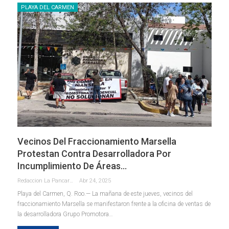
PLAYA DEL CARMEN
Vecinos Del Fraccionamiento Marsella
Protestan Contra Desarrolladora Por
Incumplimiento De Áreas…
Redaccion La Pancarta De Quintana Roo
Abr 24, 2025
Playa del Carmen, Q. Roo.— La mañana de este jueves, vecinos del
fraccionamiento Marsella se manifestaron frente a la oficina de ventas de
la desarrolladora Grupo Promotora
…