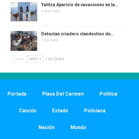
Yalitza Aparicio de vacaciones en la…
4 años hace
Detectan criadero clandestino de…
1 año hace
PREV
NEXT
1 De 22,814
Portada
Playa Del Carmen
Política
Cancún
Estado
Policiaca
Nación
Mundo