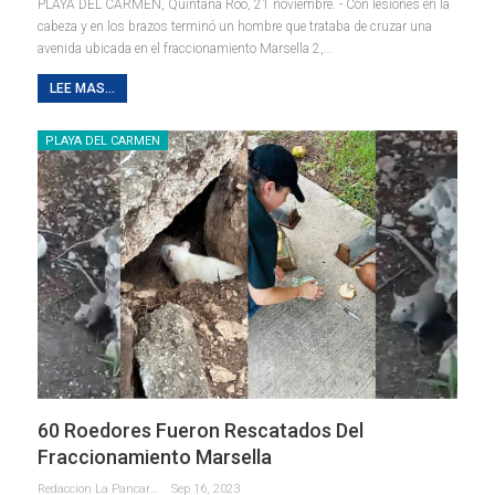
PLAYA DEL CARMEN, Quintana Roo, 21 noviembre. - Con lesiones en la
cabeza y en los brazos terminó un hombre que trataba de cruzar una
avenida ubicada en el fraccionamiento Marsella 2,
…
LEE MAS...
PLAYA DEL CARMEN
60 Roedores Fueron Rescatados Del
Fraccionamiento Marsella
Redaccion La Pancarta De Quintana Roo
Sep 16, 2023