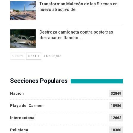
Transforman Malecón de las Sirenas en
nuevo atractivo de…
Destroza camioneta contra poste tras
derrapar en Rancho…
PREV
NEXT
1 De 22,815
Secciones Populares
Nación
32849
Playa del Carmen
18986
Internacional
12662
Policiaca
10380