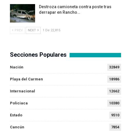
Destroza camioneta contra poste tras
derrapar en Rancho…
PREV
NEXT
1 De 22,815
Secciones Populares
Nación
32849
Playa del Carmen
18986
Internacional
12662
Policiaca
10380
Estado
9510
Cancún
7854