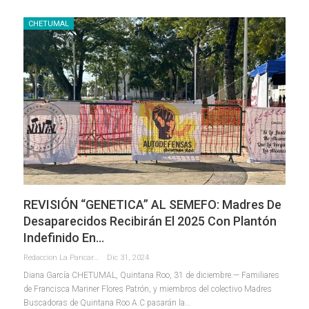
CHETUMAL
REVISIÓN “GENETICA” AL SEMEFO: Madres De
Desaparecidos Recibirán El 2025 Con Plantón
Indefinido En…
Redaccion La Pancarta De Quintana Roo
Dic 31, 2024
Diana García
CHETUMAL, Quintana Roo, 31 de diciembre.— Familiares
de Francisca Mariner Flores Patrón, y miembros del colectivo Madres
Buscadoras de Quintana Roo A.C pasarán la
…