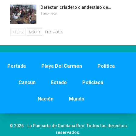
Detectan criadero clandestino de…
1 año hace
PREV
NEXT
1 De 22,814
Portada
Playa Del Carmen
Política
Cancún
Estado
Policiaca
Nación
Mundo
© 2026 - La Pancarta de Quintana Roo. Todos los derechos
reservados.