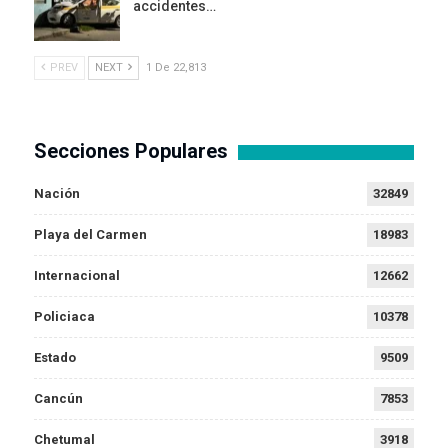
accidentes…
PREV
NEXT
1 De 22,813
Secciones Populares
Nación
32849
Playa del Carmen
18983
Internacional
12662
Policiaca
10378
Estado
9509
Cancún
7853
Chetumal
3918