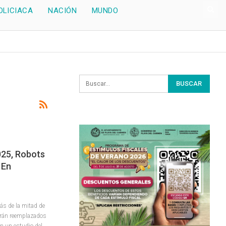
OLICIACA
NACIÓN
MUNDO
025, Robots
 En
s de la mitad de
serán reemplazados
n un estudio del