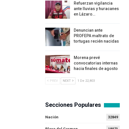
Refuerzan vigilancia
ante lluvias y huracanes
en Lázaro…
Denuncian ante
PROFEPA maltrato de
tortugas recién nacidas
Morena prevé
convocatorias internas
hacia finales de agosto
PREV
NEXT
1 De 22,803
Secciones Populares
Nación
32849
Playa del Carmen
18971