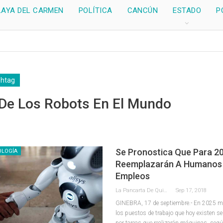
LAYA DEL CARMEN
POLÍTICA
CANCÚN
ESTADO
P
shtag
 De Los Robots En El Mundo
Se Pronostica Que Para 2
OLOGÍA
Reemplazarán A Humanos
Empleos
La Pancarta De Quintana Roo
Sep 17, 2018
GINEBRA, 17 de septiembre.- En 2025 má
los puestos de trabajo que hoy existen 
por tareas que realizarán máquinas, segú