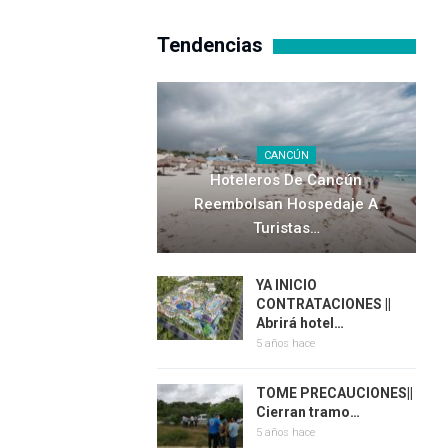
Tendencias
CANCÚN
Hoteleros De Cancún
Reembolsan Hospedaje A
Turistas…
YA INICIO
CONTRATACIONES ||
Abrirá hotel…
5 años hace
TOME PRECAUCIONES||
Cierran tramo…
5 años hace