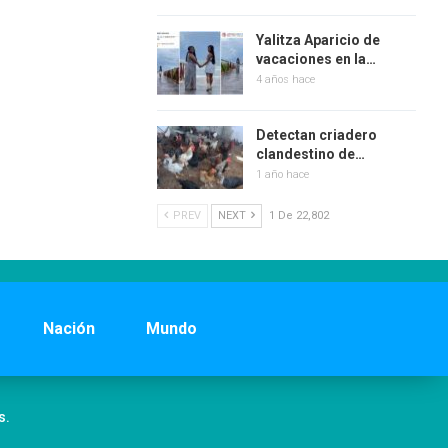
Yalitza Aparicio de
vacaciones en la…
4 años hace
Detectan criadero
clandestino de…
1 año hace
PREV
NEXT
1 De 22,802
Nación
Mundo
s.