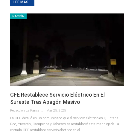
LEE MAS...
NACIÓN
CFE Restablece Servicio Eléctrico En El
Sureste Tras Apagón Masivo
Redaccion La Pancarta De Quintana Roo
Mar 25, 2025
La CFE detalló en un comunicado que el servicio eléctrico en Quintana
Roo, Yucatán, Campeche y Tabasco se restableció esta madrugada La
entrada CFE restablece servicio eléctrico en el…