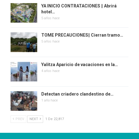
YA INICIO CONTRATACIONES || Abrirá
hotel…
5 años hace
TOME PRECAUCIONES|| Cierran tramo…
5 años hace
Yalitza Aparicio de vacaciones en la…
4 años hace
Detectan criadero clandestino de…
1 año hace
PREV
NEXT
1 De 22,817