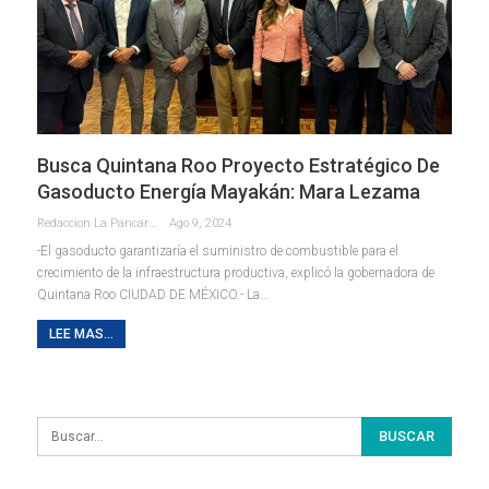
Busca Quintana Roo Proyecto Estratégico De
Gasoducto Energía Mayakán: Mara Lezama
Redaccion La Pancarta De Quintana Roo
Ago 9, 2024
-El gasoducto garantizaría el suministro de combustible para el
crecimiento de la infraestructura productiva, explicó la gobernadora de
Quintana Roo
CIUDAD DE MÉXICO.- La
…
LEE MAS...