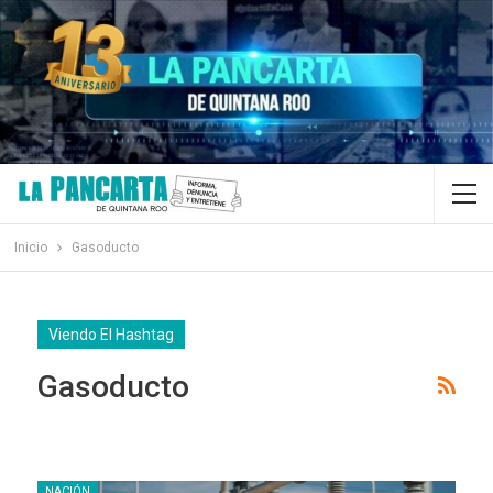
Inicio
Gasoducto
Viendo El Hashtag
Gasoducto
NACIÓN