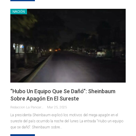
NACIÓN
“Hubo Un Equipo Que Se Dañó”: Sheinbaum
Sobre Apagón En El Sureste
Redaccion La Pancarta De Quintana Roo
Mar 25, 2025
La presidenta Sheinbaum explicó los motivos del mega apagón en el
sureste del país ocurrido la noche del lunes La entrada “Hubo un equipo
que se dañó”: Sheinbaum sobre…