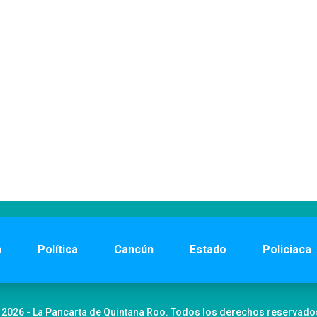
n
Política
Cancún
Estado
Policiaca
 2026 - La Pancarta de Quintana Roo. Todos los derechos reservado