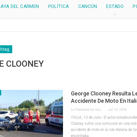
LAYA DEL CARMEN
POLÍTICA
CANCÚN
ESTADO
P
shtag
E CLOONEY
George Clooney Resulta L
Accidente De Moto En Itali
La Pancarta De Quintana Roo
Jul 10, 2018
ITALIA, 10 de Julio.- El actor estadounid
Clooney sufrió una contusión en una rodil
accidente de moto en la isla italiana de C
encontraba…