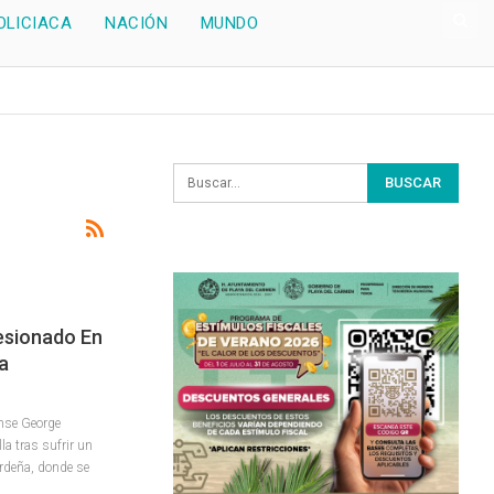
OLICIACA
NACIÓN
MUNDO
esionado En
a
ense George
la tras sufrir un
erdeña, donde se