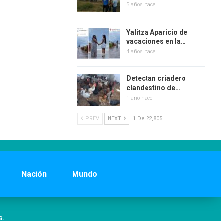
5 años hace
Yalitza Aparicio de
vacaciones en la…
4 años hace
Detectan criadero
clandestino de…
1 año hace
PREV
NEXT
1 De 22,805
Nación
Mundo
s.