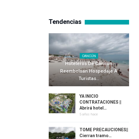
Tendencias
CANCÚN
Hoteleros De Cancún
Reembolsan Hospedaje A
Turistas…
YA INICIO
CONTRATACIONES ||
Abrirá hotel…
5 años hace
TOME PRECAUCIONES||
Cierran tramo…