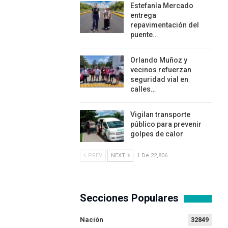
Estefanía Mercado
entrega
repavimentación del
puente…
Orlando Muñoz y
vecinos refuerzan
seguridad vial en
calles…
Vigilan transporte
público para prevenir
golpes de calor
PREV
NEXT
1 De 22,806
Secciones Populares
Nación
32849