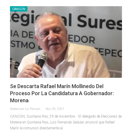
CANCÚN
Se Descarta Rafael Marín Mollinedo Del
Proceso Por La Candidatura A Gobernador:
Morena
Redaccion La Pancarta De Quintana Roo
Nov 29, 2021
CANCÚN, Quintana Roo, 29 de noviembre. - El delegado de Elecciones de
Morena en Quintana Roo, Luis Fernando Salazar, anunció que Rafael
Marín le comunicó directamente al
…