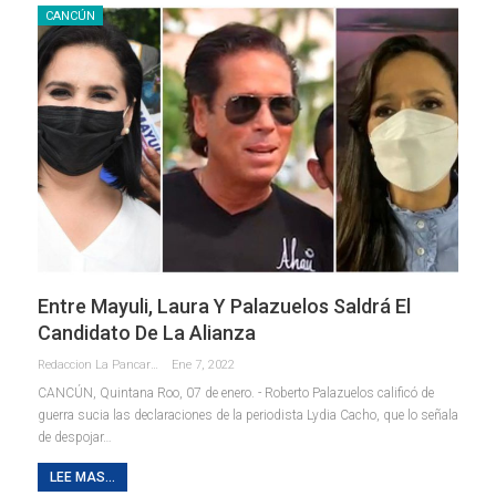
CANCÚN
Entre Mayuli, Laura Y Palazuelos Saldrá El
Candidato De La Alianza
Redaccion La Pancarta De Quintana Roo
Ene 7, 2022
CANCÚN, Quintana Roo, 07 de enero. - Roberto Palazuelos calificó de
guerra sucia las declaraciones de la periodista Lydia Cacho, que lo señala
de despojar
…
LEE MAS...