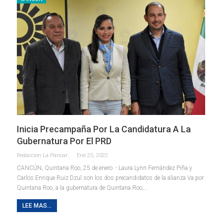
Inicia Precampaña Por La Candidatura A La
Gubernatura Por El PRD
Redaccion La Pancarta De Quintana Roo
Ene 25, 2022
CANCÚN, Quintana Roo, 25 de enero. - Laura Lynn Fernández Piña y
Carlos Enrique Ruiz Dzul son los dos precandidatos de la alianza Va por
Quintana Roo, a la gubernatura de Quintana Roo,
…
LEE MAS...