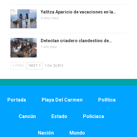
Yalitza Aparicio de vacaciones en la…
4 años hace
Detectan criadero clandestino de…
1 año hace
PREV
NEXT
1 De 22,812
Portada
Playa Del Carmen
Política
Cancún
Estado
Policiaca
Nación
Mundo