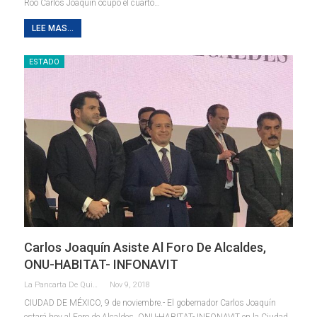
Roo Carlos Joaquín ocupó el cuarto
…
LEE MAS...
ESTADO
Carlos Joaquín Asiste Al Foro De Alcaldes,
ONU-HABITAT- INFONAVIT
La Pancarta De Quintana Roo
Nov 9, 2018
CIUDAD DE MÉXICO, 9 de noviembre.- El gobernador Carlos Joaquín
estará hoy al Foro de Alcaldes, ONU-HABITAT- INFONAVIT en la Ciudad