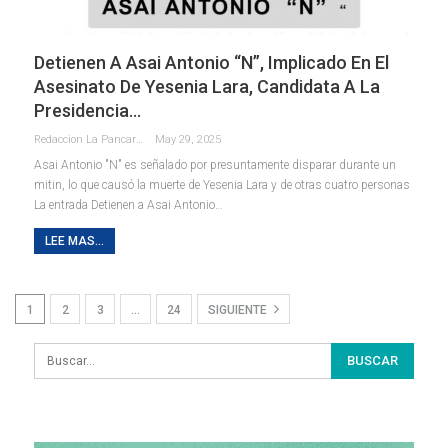
Detienen A Asai Antonio “N”, Implicado En El
Asesinato De Yesenia Lara, Candidata A La
Presidencia…
Redaccion La Pancarta De Quintana Roo
May 29, 2025
Asai Antonio "N" es señalado por presuntamente disparar durante un
mitin, lo que causó la muerte de Yesenia Lara y de otras cuatro personas
La entrada Detienen a Asai Antonio…
LEE MAS...
1
2
3
…
24
SIGUIENTE