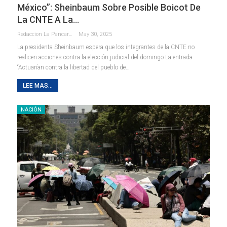
México”: Sheinbaum Sobre Posible Boicot De
La CNTE A La…
Redaccion La Pancarta De Quintana Roo
May 30, 2025
La presidenta Sheinbaum espera que los integrantes de la CNTE no
realicen acciones contra la elección judicial del domingo La entrada
“Actuarían contra la libertad del pueblo de…
LEE MAS...
NACIÓN