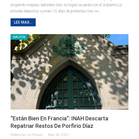
exigiendo mejoras laborales tras no lograr acuerdo con el Gobierno La
entrada Maestros suman 15 días de protestas tras no…
LEE MAS...
NACIÓN
“Están Bien En Francia”: INAH Descarta
Repatriar Restos De Porfirio Díaz
Redaccion La Pancarta De Quintana Roo
May 30, 2025