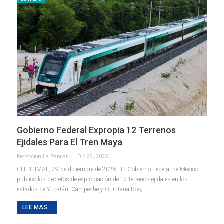
Gobierno Federal Expropia 12 Terrenos
Ejidales Para El Tren Maya
Redaccion La Pancarta De Quintana Roo
Dic 29, 2025
CHETUMAL, 29 de diciembre de 2025.- El Gobierno Federal de México
publicó los decretos de expropiación de 12 terrenos ejidales en los
estados de Yucatán, Campeche y Quintana Roo,
…
LEE MAS...