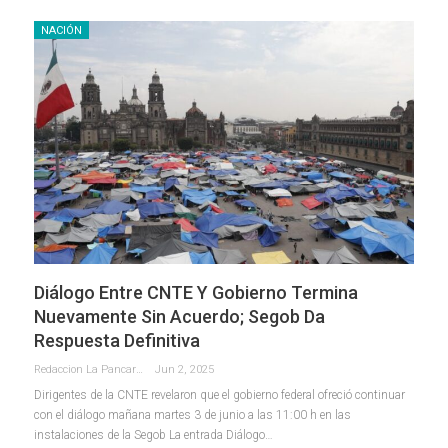
NACIÓN
Diálogo Entre CNTE Y Gobierno Termina
Nuevamente Sin Acuerdo; Segob Da
Respuesta Definitiva
Redaccion La Pancarta De Quintana Roo
Jun 2, 2025
Dirigentes de la CNTE revelaron que el gobierno federal ofreció continuar
con el diálogo mañana martes 3 de junio a las 11:00 h en las
instalaciones de la Segob La entrada Diálogo…