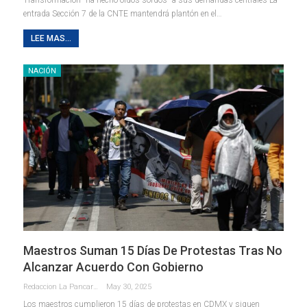
entrada Sección 7 de la CNTE mantendrá plantón en el…
LEE MAS...
NACIÓN
Maestros Suman 15 Días De Protestas Tras No
Alcanzar Acuerdo Con Gobierno
Redaccion La Pancarta De Quintana Roo
May 30, 2025
Los maestros cumplieron 15 días de protestas en CDMX y siguen