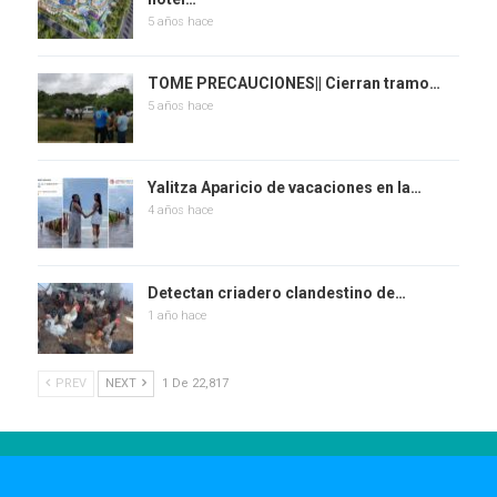
5 años hace
TOME PRECAUCIONES|| Cierran tramo…
5 años hace
Yalitza Aparicio de vacaciones en la…
4 años hace
Detectan criadero clandestino de…
1 año hace
PREV
NEXT
1 De 22,817