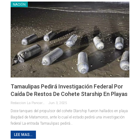
NACIÓN
Tamaulipas Pedirá Investigación Federal Por
Caída De Restos De Cohete Starship En Playas
Redaccion La Pancarta De Quintana Roo
Jun 3, 2025
Doce tanques del propulsor del cohete Starship fueron hallados en playa
Bagdad de Matamoros, ante lo cual el estado pedirá una investigación
federal La entrada Tamaulipas pedirá…
LEE MAS...