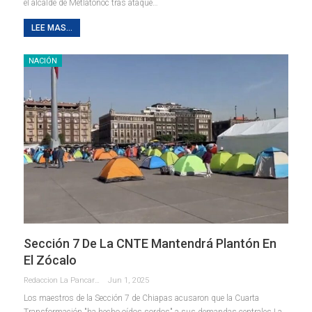
el alcalde de Metlatónoc tras ataque…
LEE MAS...
NACIÓN
Sección 7 De La CNTE Mantendrá Plantón En
El Zócalo
Redaccion La Pancarta De Quintana Roo
Jun 1, 2025
Los maestros de la Sección 7 de Chiapas acusaron que la Cuarta
Transformación "ha hecho oídos sordos" a sus demandas centrales La