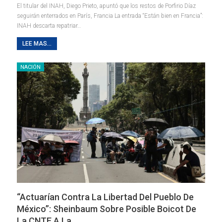
El titular del INAH, Diego Prieto, apuntó que los restos de Porfirio Díaz
seguirán enterrados en París, Francia La entrada “Están bien en Francia”:
INAH descarta repatriar…
LEE MAS...
NACIÓN
“Actuarían Contra La Libertad Del Pueblo De
México”: Sheinbaum Sobre Posible Boicot De
La CNTE A La…