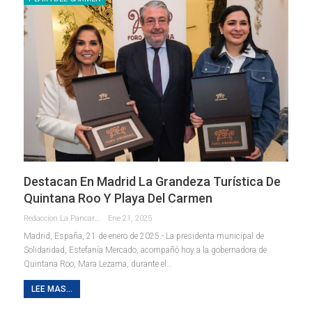
Destacan En Madrid La Grandeza Turística De
Quintana Roo Y Playa Del Carmen
Redaccion La Pancarta De Quintana Roo
Ene 21, 2025
Madrid, España, 21 de enero de 2025.- La presidenta municipal de
Solidaridad, Estefanía Mercado, acompañó hoy a la gobernadora de
Quintana Roo, Mara Lezama, durante el
…
LEE MAS...