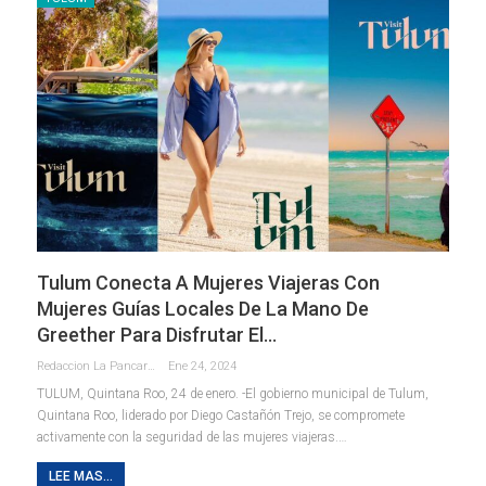
Tulum Conecta A Mujeres Viajeras Con
Mujeres Guías Locales De La Mano De
Greether Para Disfrutar El…
Redaccion La Pancarta De Quintana Roo
Ene 24, 2024
TULUM, Quintana Roo, 24 de enero. -El gobierno municipal de Tulum,
Quintana Roo, liderado por Diego Castañón Trejo, se compromete
activamente con la seguridad de las mujeres viajeras.
…
LEE MAS...