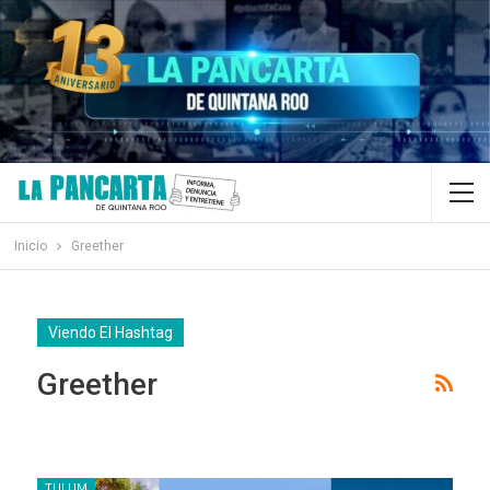
Inicio
Greether
Viendo El Hashtag
Greether
TULUM