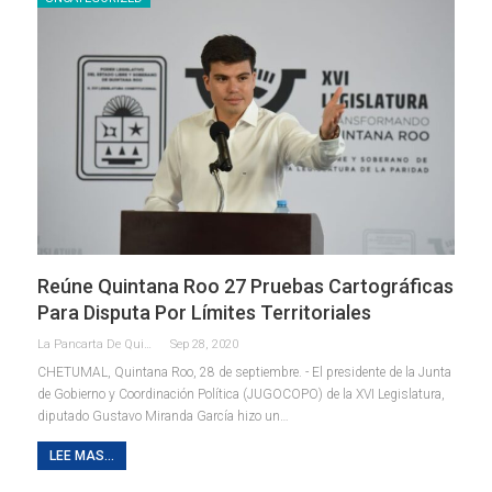
Reúne Quintana Roo 27 Pruebas Cartográficas
Para Disputa Por Límites Territoriales
La Pancarta De Quintana Roo
Sep 28, 2020
CHETUMAL, Quintana Roo, 28 de septiembre. - El presidente de la Junta
de Gobierno y Coordinación Política (JUGOCOPO) de la XVI Legislatura,
diputado Gustavo Miranda García hizo un
…
LEE MAS...