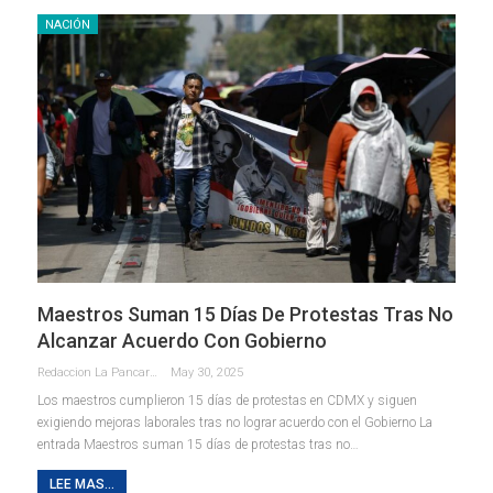
NACIÓN
Maestros Suman 15 Días De Protestas Tras No
Alcanzar Acuerdo Con Gobierno
Redaccion La Pancarta De Quintana Roo
May 30, 2025
Los maestros cumplieron 15 días de protestas en CDMX y siguen
exigiendo mejoras laborales tras no lograr acuerdo con el Gobierno La
entrada Maestros suman 15 días de protestas tras no…
LEE MAS...