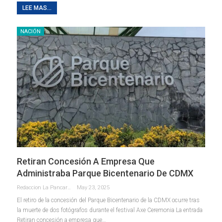
LEE MAS...
NACIÓN
Retiran Concesión A Empresa Que
Administraba Parque Bicentenario De CDMX
Redaccion La Pancarta De Quintana Roo
May 23, 2025
El retiro de la concesión del Parque Bicentenario de la CDMX ocurre tras
la muerte de dos fotógrafos durante el festival Axe Ceremonia La entrada
Retiran concesión a empresa que…