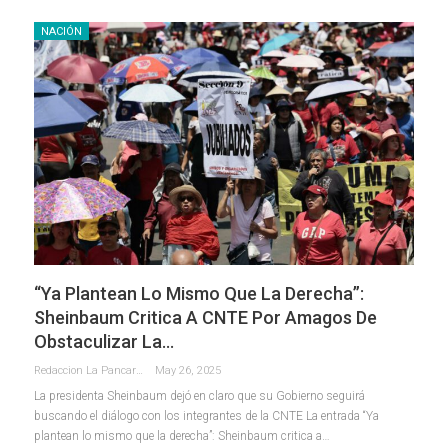
NACIÓN
“Ya Plantean Lo Mismo Que La Derecha”:
Sheinbaum Critica A CNTE Por Amagos De
Obstaculizar La…
Redaccion La Pancarta De Quintana Roo
May 26, 2025
La presidenta Sheinbaum dejó en claro que su Gobierno seguirá
buscando el diálogo con los integrantes de la CNTE La entrada “Ya
plantean lo mismo que la derecha”: Sheinbaum critica a…