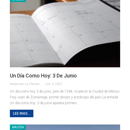
Un Día Como Hoy: 3 De Junio
Redaccion La Pancarta De Quintana Roo
Jun 3, 2025
Un día como hoy 3 de junio, pero de 1548, muere en la Ciudad de México
Fray Juan de Zumárraga, primer obispo y arzobispo del país La entrada
Un día como hoy: 3 de junio aparece primero…
LEE MAS...
NACIÓN