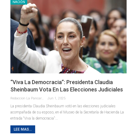
NACIÓN
“Viva La Democracia”: Presidenta Claudia
Sheinbaum Vota En Las Elecciones Judiciales
Redaccion La Pancarta De Quintana Roo
Jun 1, 2025
La presidenta Claudia Sheinbaum votó en las elecciones judiciales
acompañada de su esposo, en el Museo de la Secretaría de Hacienda La
entrada “Viva la democracia”:…
LEE MAS...