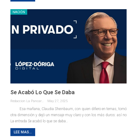
NACIÓN
Se Acabó Lo Que Se Daba
Redaccion La Pancarta De Quintana Roo
May 27, 2025
Esa mañana, Claudia Sheinbaum, con quien difiero en temas, tomó
otra dimensión y dejó un mensaje muy claro y con los más duros: así no
La entrada Se acabó lo que se daba…
LEE MAS...