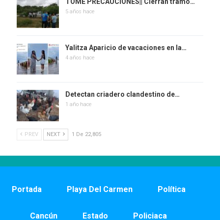
TOME PRECAUCIONES|| Cierran tramo…
5 años hace
Yalitza Aparicio de vacaciones en la…
4 años hace
Detectan criadero clandestino de…
1 año hace
PREV
NEXT
1 De 22,805
Portada
Playa Del Carmen
Política
Cancún
Estado
Policiaca