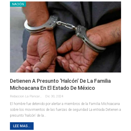
NACIÓN
Detienen A Presunto ‘halcón’ De La Familia
Michoacana En El Estado De México
Redaccion La Pancarta De Quintana Roo
Dic 30, 2024
El hombre fue detenido por alertar a miembros de la Familia Michoacana
sobre los movimientos de las fuerzas de seguridad La entrada Detienen a
presunto ‘halcón’ de la…
LEE MAS...