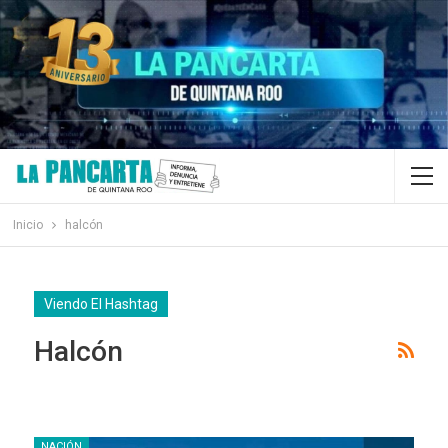
Inicio
halcón
Viendo El Hashtag
Halcón
NACIÓN