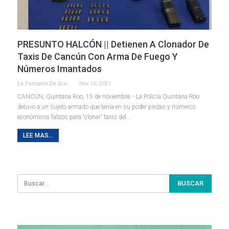
PRESUNTO HALCÓN || Detienen A Clonador De
Taxis De Cancún Con Arma De Fuego Y
Números Imantados
La Pancarta De Quintana Roo
Nov 15, 2021
CANCÚN, Quintana Roo, 15 de noviembre. - La Policía Quintana Roo
detuvo a un sujeto armado que tenía en su poder piezas y números
económicos falsos para “clonar” taxis del
…
LEE MAS...