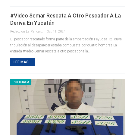
#Video Semar Rescata A Otro Pescador A La
Deriva En Yucatán
Redaccion La Pancarta De Quintana Roo
Oct 11, 2024
El pescador rescatado forma parte de la embarcación Peyucsa 12, cuya
tripulación al desaparecer estaba compuesta por cuatro hombres La
entrada #Video Semar rescata a otro pescador a la…
LEE MAS...
POLICIACA