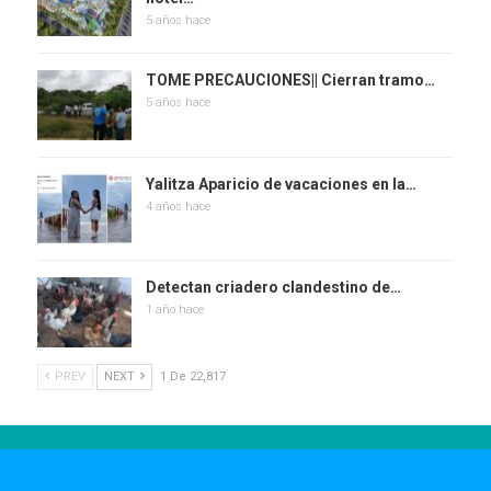
5 años hace
TOME PRECAUCIONES|| Cierran tramo…
5 años hace
Yalitza Aparicio de vacaciones en la…
4 años hace
Detectan criadero clandestino de…
1 año hace
PREV
NEXT
1 De 22,817