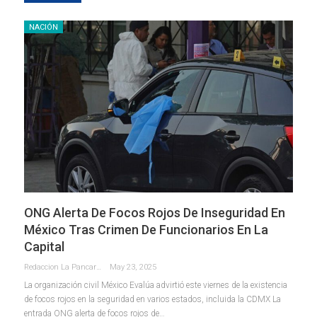
NACIÓN
ONG Alerta De Focos Rojos De Inseguridad En
México Tras Crimen De Funcionarios En La
Capital
Redaccion La Pancarta De Quintana Roo
May 23, 2025
La organización civil México Evalúa advirtió este viernes de la existencia
de focos rojos en la seguridad en varios estados, incluida la CDMX La
entrada ONG alerta de focos rojos de…