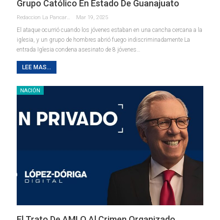
Grupo Católico En Estado De Guanajuato
Redaccion La Pancarta De Quintana Roo
Mar 19, 2025
El ataque ocurrió cuando los jóvenes estaban en una cancha cercana a la
iglesia, y un grupo de hombres abrió fuego indiscriminadamente La
entrada Iglesia condena asesinato de 8 jóvenes…
LEE MAS...
NACIÓN
El Trato De AMLO Al Crimen Organizado