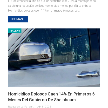
El Gobierno federal indicó que de septiembre de 2024 a marzo pasado
existe una reducción de doce homicidios menos por día La entrada
Homicidios dolosos caen 14% en primeros 6 meses del…
LEE MAS...
NACIÓN
Homicidios Dolosos Caen 14% En Primeros 6
Meses Del Gobierno De Sheinbaum
Redaccion La Pancarta De Quintana Roo
Abr 8, 2025