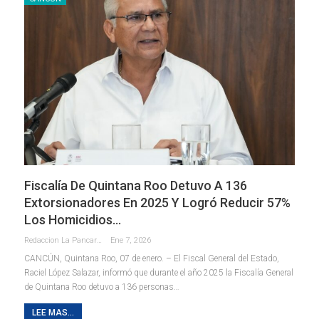
Fiscalía De Quintana Roo Detuvo A 136
Extorsionadores En 2025 Y Logró Reducir 57%
Los Homicidios…
Redaccion La Pancarta De Quintana Roo
Ene 7, 2026
CANCÚN, Quintana Roo, 07 de enero. – El Fiscal General del Estado,
Raciel López Salazar, informó que durante el año 2025 la Fiscalía General
de Quintana Roo detuvo a 136 personas
…
LEE MAS...