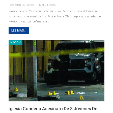
Redaccion La Pancarta De Quintana Roo
Mar 24, 2025
México cerró 2024 con un total de 30 mil 57 homicidios dolosos, un
incremento interanual del 1.2 % La entrada ONG urge a autoridades de
México investigar de “manera…
LEE MAS...
NACIÓN
Iglesia Condena Asesinato De 8 Jóvenes De