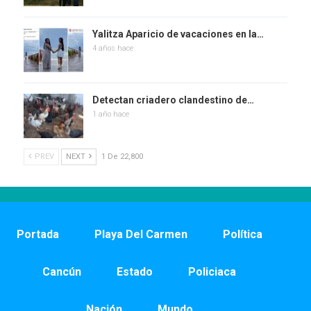
Yalitza Aparicio de vacaciones en la…
4 años hace
Detectan criadero clandestino de…
1 año hace
PREV
NEXT
1 De 22,800
Portada
Playa Del Carmen
Política
Cancún
Estado
Policiaca
Nación
Mundo