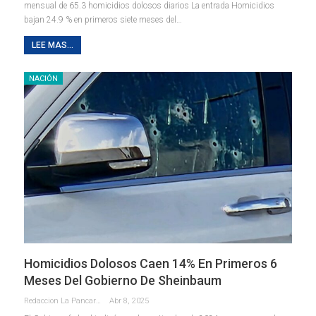
mensual de 65.3 homicidios dolosos diarios La entrada Homicidios
bajan 24.9 % en primeros siete meses del…
LEE MAS...
NACIÓN
Homicidios Dolosos Caen 14% En Primeros 6
Meses Del Gobierno De Sheinbaum
Redaccion La Pancarta De Quintana Roo
Abr 8, 2025