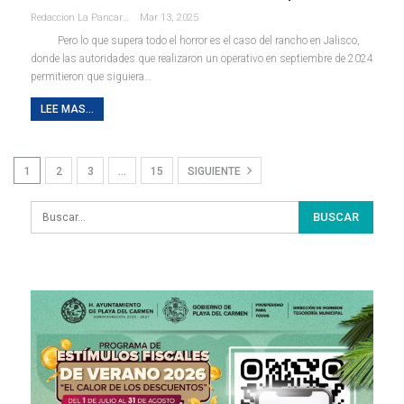
Redaccion La Pancarta De Quintana Roo
Mar 13, 2025
Pero lo que supera todo el horror es el caso del rancho en Jalisco,
donde las autoridades que realizaron un operativo en septiembre de 2024
permitieron que siguiera…
LEE MAS...
1
2
3
…
15
SIGUIENTE