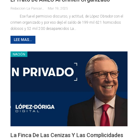
Redaccion La Pancarta De Quintana Roo
Mar 19, 2025
Ese fue el permisivo discurso, y actitud, de López Obrador con el
crimen organizado y por eso dejó el saldo de 199 mil 621 homicidios
dolosos y 52 mil 200 desaparecidos La…
LEE MAS...
NACIÓN
La Finca De Las Cenizas Y Las Complicidades