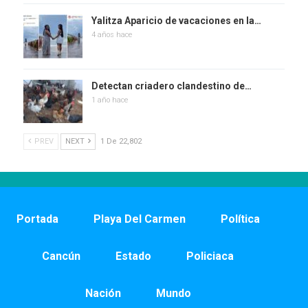
Yalitza Aparicio de vacaciones en la…
4 años hace
Detectan criadero clandestino de…
1 año hace
PREV
NEXT
1 De 22,802
Portada
Playa Del Carmen
Política
Cancún
Estado
Policiaca
Nación
Mundo