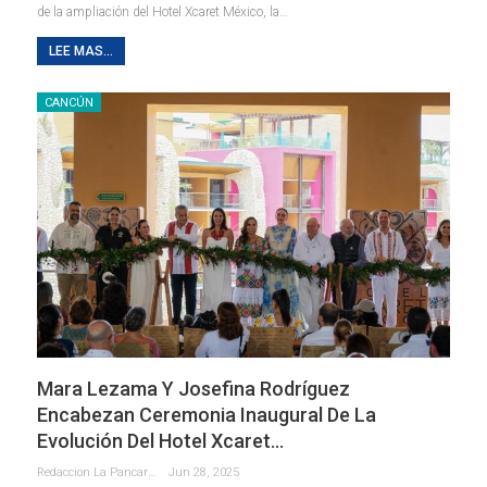
de la ampliación del Hotel Xcaret México, la
…
LEE MAS...
CANCÚN
Mara Lezama Y Josefina Rodríguez
Encabezan Ceremonia Inaugural De La
Evolución Del Hotel Xcaret…
Redaccion La Pancarta De Quintana Roo
Jun 28, 2025