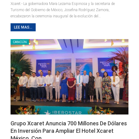
Xcaret.- La gobernadora Mara Lezama Espinosa y la secretaria de
Turismo del Gobierno de México, Josefina Rodríguez Zamora,
encabezaron la ceremonia inaugural de la evolución del
…
LEE MAS...
CANCÚN
Grupo Xcaret Anuncia 700 Millones De Dólares
En Inversión Para Ampliar El Hotel Xcaret
México, Con…