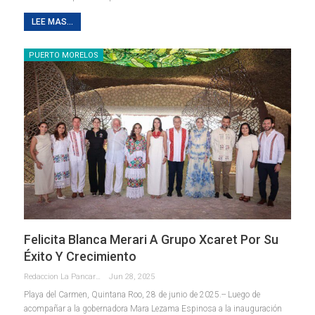
LEE MAS...
PUERTO MORELOS
Felicita Blanca Merari A Grupo Xcaret Por Su
Éxito Y Crecimiento
Redaccion La Pancarta De Quintana Roo
Jun 28, 2025
Playa del Carmen, Quintana Roo, 28 de junio de 2025.-- Luego de
acompañar a la gobernadora Mara Lezama Espinosa a la inauguración