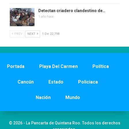
Detectan criadero clandestino de…
1 año hace
PREV
NEXT
1 De 22,798
Portada
Playa Del Carmen
Política
Cancún
Estado
Policiaca
Nación
Mundo
© 2026 - La Pancarta de Quintana Roo. Todos los derechos