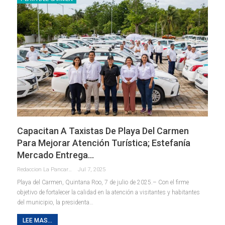
Capacitan A Taxistas De Playa Del Carmen
Para Mejorar Atención Turística; Estefanía
Mercado Entrega…
Redaccion La Pancarta De Quintana Roo
Jul 7, 2025
Playa del Carmen, Quintana Roo, 7 de julio de 2025.– Con el firme
objetivo de fortalecer la calidad en la atención a visitantes y habitantes
del municipio, la presidenta
…
LEE MAS...