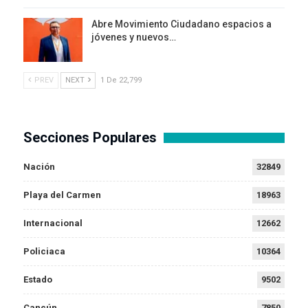
Abre Movimiento Ciudadano espacios a
jóvenes y nuevos…
PREV
NEXT
1 De 22,799
Secciones Populares
Nación
32849
Playa del Carmen
18963
Internacional
12662
Policiaca
10364
Estado
9502
Cancún
7850