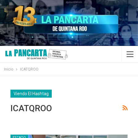
Inicio
ICATQROO
Viendo El Hashtag
ICATQROO
ESTADO