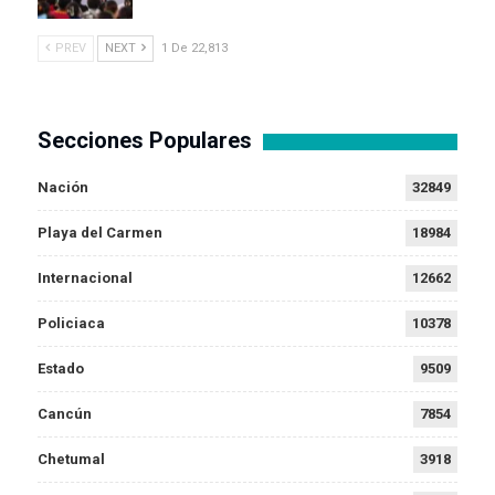
PREV
NEXT
1 De 22,813
Secciones Populares
Nación
32849
Playa del Carmen
18984
Internacional
12662
Policiaca
10378
Estado
9509
Cancún
7854
Chetumal
3918