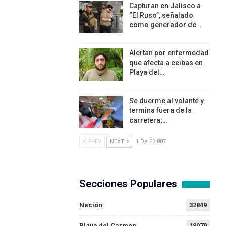
Capturan en Jalisco a
“El Ruso”, señalado
como generador de…
Alertan por enfermedad
que afecta a ceibas en
Playa del…
Se duerme al volante y
termina fuera de la
carretera;…
PREV
NEXT
1 De 22,807
Secciones Populares
Nación
32849
Playa del Carmen
18979