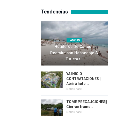
Tendencias
CANCÚN
Hoteleros De Cancún
Reembolsan Hospedaje A
Turistas…
YA INICIO
CONTRATACIONES ||
Abrirá hotel…
5 años hace
TOME PRECAUCIONES||
Cierran tramo…
5 años hace