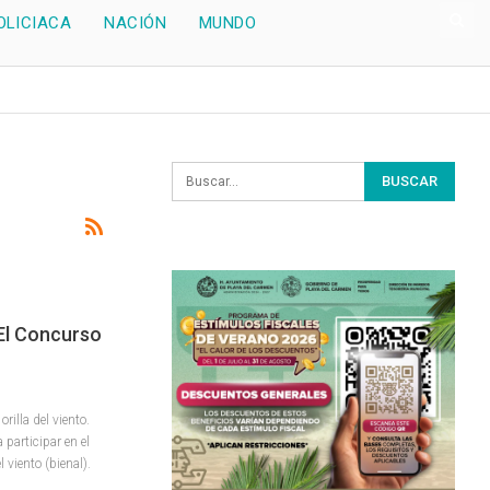
OLICIACA
NACIÓN
MUNDO
El Concurso
rilla del viento.
participar en el
 viento (bienal).