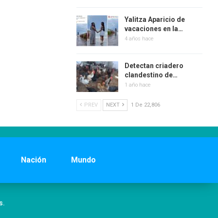
Yalitza Aparicio de
vacaciones en la…
4 años hace
Detectan criadero
clandestino de…
1 año hace
PREV
NEXT
1 De 22,806
Nación
Mundo
s.