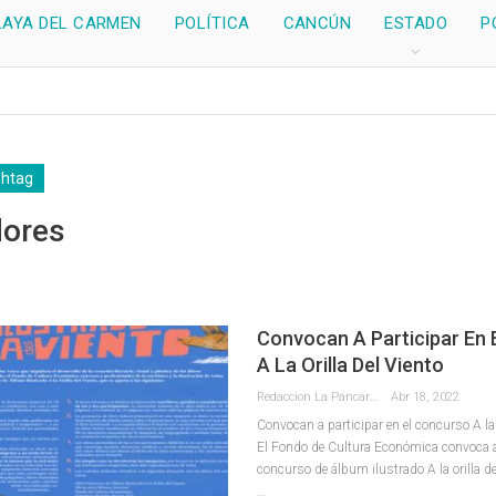
LAYA DEL CARMEN
POLÍTICA
CANCÚN
ESTADO
P
shtag
dores
Convocan A Participar En 
A La Orilla Del Viento
Redaccion La Pancarta De Quintana Roo
Abr 18, 2022
Convocan a participar en el concurso A la o
El Fondo de Cultura Económica convoca a 
concurso de álbum ilustrado A la orilla del
…