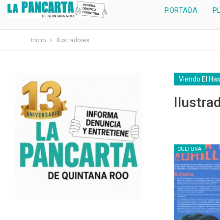
PORTADA
P
Inicio
Ilustradores
Viendo El Ha
Ilustra
CULTURA