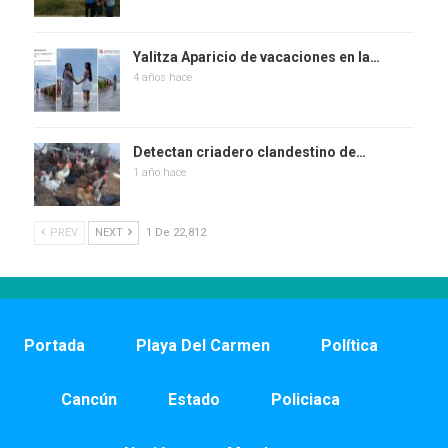
Yalitza Aparicio de vacaciones en la…
4 años hace
Detectan criadero clandestino de…
1 año hace
PREV
NEXT
1 De 22,812
Portada
Playa Del Carmen
Política
Cancún
Estado
Policiaca