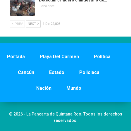
Detectan criadero clandestino de…
1 año hace
PREV
NEXT
1 De 22,805
Portada
Playa Del Carmen
Política
Cancún
Estado
Policiaca
Nación
Mundo
© 2026 - La Pancarta de Quintana Roo. Todos los derechos
reservados.