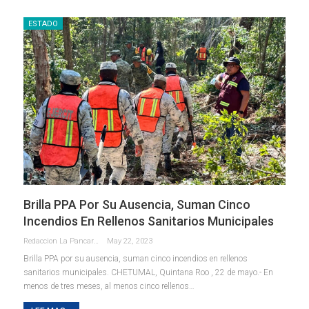
ESTADO
Brilla PPA Por Su Ausencia, Suman Cinco
Incendios En Rellenos Sanitarios Municipales
Redaccion La Pancarta De Quintana Roo
May 22, 2023
Brilla PPA por su ausencia, suman cinco incendios en rellenos
sanitarios municipales.
CHETUMAL, Quintana Roo , 22 de mayo.- En
menos de tres meses, al menos cinco rellenos
…