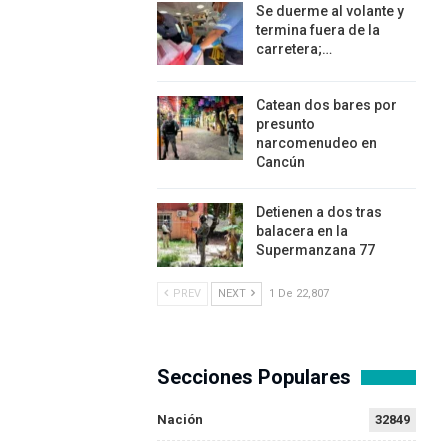
Se duerme al volante y
termina fuera de la
carretera;…
Catean dos bares por
presunto
narcomenudeo en
Cancún
Detienen a dos tras
balacera en la
Supermanzana 77
PREV
NEXT
1 De 22,807
Secciones Populares
Nación
32849