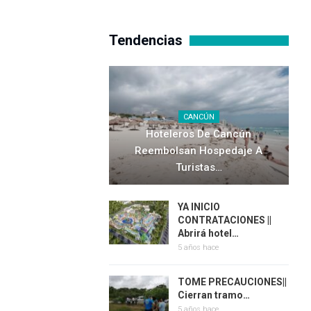
Tendencias
CANCÚN
Hoteleros De Cancún
Reembolsan Hospedaje A
Turistas…
YA INICIO
CONTRATACIONES ||
Abrirá hotel…
5 años hace
TOME PRECAUCIONES||
Cierran tramo…
5 años hace