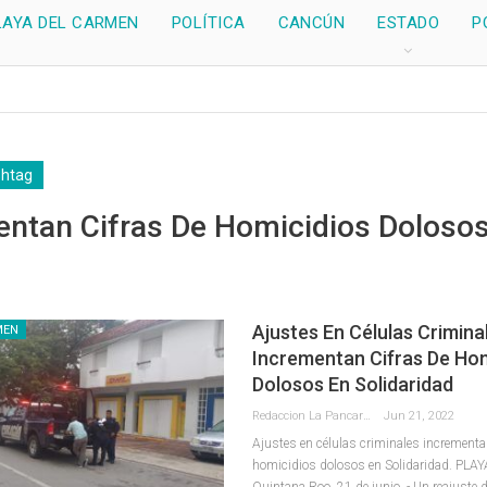
LAYA DEL CARMEN
POLÍTICA
CANCÚN
ESTADO
P
shtag
entan Cifras De Homicidios Doloso
Ajustes En Células Crimina
MEN
Incrementan Cifras De Hom
Dolosos En Solidaridad
Redaccion La Pancarta De Quintana Roo
Jun 21, 2022
Ajustes en células criminales incrementa
homicidios dolosos en Solidaridad.
PLAY
Quintana Roo, 21 de junio. - Un reajuste 