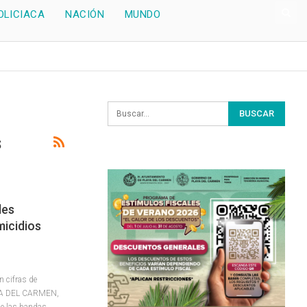
OLICIACA
NACIÓN
MUNDO
s
les
icidios
n cifras de
A DEL CARMEN,
de las bandas