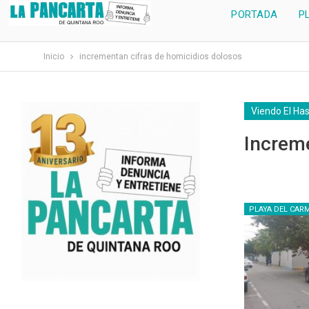
PORTADA
P
Inicio
incrementan cifras de homicidios dolosos
Viendo El Ha
Increm
PLAYA DEL CAR