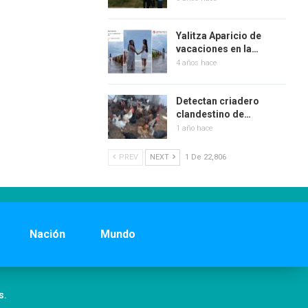
Yalitza Aparicio de
vacaciones en la…
4 años hace
Detectan criadero
clandestino de…
1 año hace
PREV
NEXT
1 De 22,806
Nación
Mundo
s.