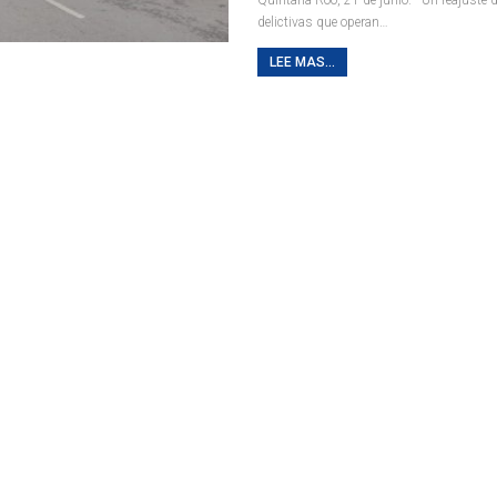
delictivas que operan
…
LEE MAS...