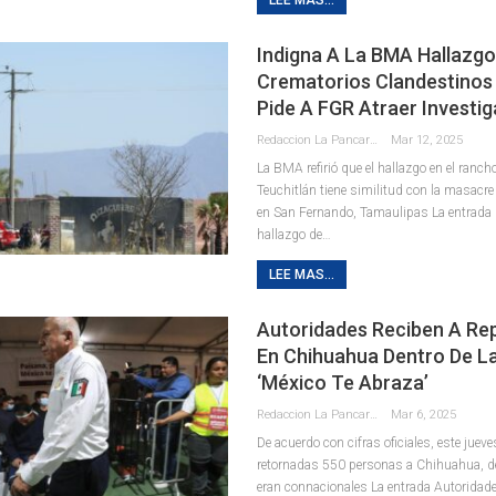
Indigna A La BMA Hallazgo
Crematorios Clandestinos 
Pide A FGR Atraer Investi
Redaccion La Pancarta De Quintana Roo
Mar 12, 2025
La BMA refirió que el hallazgo en el rancho
Teuchitlán tiene similitud con la masacr
en San Fernando, Tamaulipas La entrada
hallazgo de…
LEE MAS...
Autoridades Reciben A Re
En Chihuahua Dentro De La
‘México Te Abraza’
Redaccion La Pancarta De Quintana Roo
Mar 6, 2025
De acuerdo con cifras oficiales, este jueve
retornadas 550 personas a Chihuahua, d
eran connacionales La entrada Autoridade