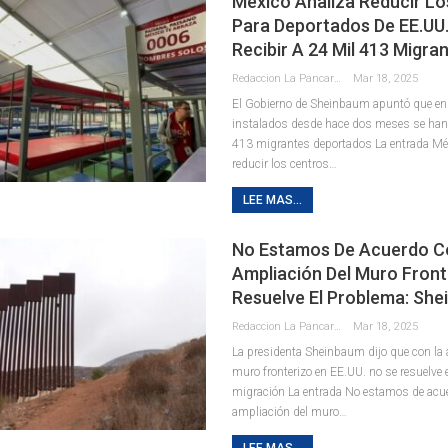
México Analiza Reducir Lo
Para Deportados De EE.UU.
Recibir A 24 Mil 413 Migra
Redaccion La Pancarta De Quintana Roo
Mar 18, 2025
El Gobierno de Sheinbaum apuntó que en 
instalados desde hace dos meses se han 
413 migrantes deportados La entrada Mé
reducir los centros…
LEE MAS...
No Estamos De Acuerdo C
Ampliación Del Muro Front
Resuelve El Problema: Sh
Redaccion La Pancarta De Quintana Roo
Mar 18, 2025
La presidenta Sheinbaum dijo que con la 
muro fronterizo en EE.UU. no se resuelve 
migración La entrada No estamos de acu
ampliación del muro…
LEE MAS...