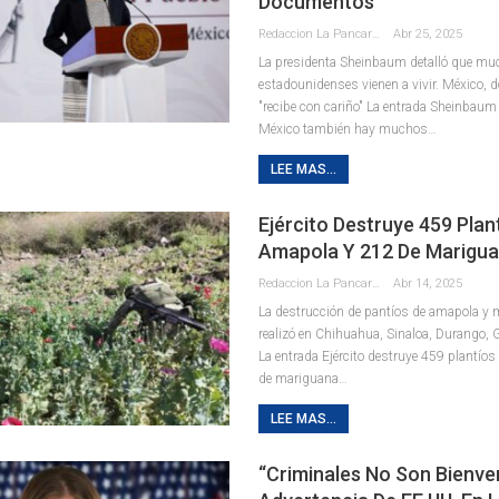
Documentos”
Redaccion La Pancarta De Quintana Roo
Abr 25, 2025
La presidenta Sheinbaum detalló que m
estadounidenses vienen a vivir. México, d
"recibe con cariño" La entrada Sheinbaum
México también hay muchos…
LEE MAS...
Ejército Destruye 459 Plan
Amapola Y 212 De Marigu
Redaccion La Pancarta De Quintana Roo
Abr 14, 2025
La destrucción de pantíos de amapola y 
realizó en Chihuahua, Sinaloa, Durango, 
La entrada Ejército destruye 459 plantío
de mariguana…
LEE MAS...
“Criminales No Son Bienve