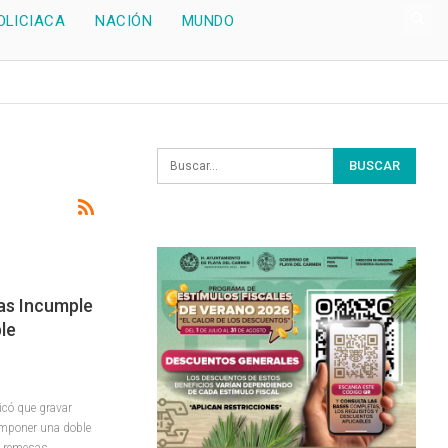
OLICIACA
NACIÓN
MUNDO
as Incumple
le
icó que gravar
imponer una doble
a remesas