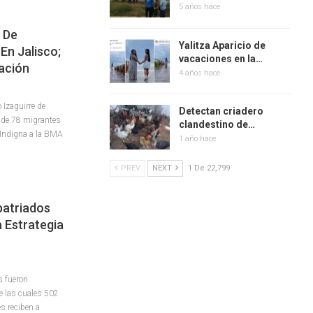
5 años hace
 De
Yalitza Aparicio de
En Jalisco;
vacaciones en la…
gación
4 años hace
 Izaguirre de
Detectan criadero
e de 78 migrantes
clandestino de…
 Indigna a la BMA
1 año hace
PREV
NEXT
1 De 22,799
patriados
 Estrategia
s fueron
e las cuales 502
s reciben a