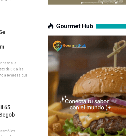
Gourmet Hub
Se
um
chazo a la
sto de 5% a las
to a remesas que
il 65
 Segob
esentó los