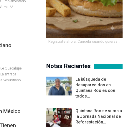
za’, implementado
38 mil 65
Registrate ahora! Cancela cuando quieras...
tiano
Notas Recientes
rque Guadalupe
 La entrada
La búsqueda de
la Venustiano
desaparecidos en
Quintana Roo es con
todos…
n México
Quintana Roo se suma a
la Jornada Nacional de
Reforestación…
 Tienen