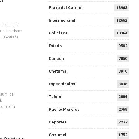
La
Playa del Carmen
18963
Internacional
12662
citaria para
s a abandonar
Policiaca
10364
 La entrada
Estado
9502
Cancún
7850
Chetumal
3910
Espectáculos
3038
aum, de
Tulum
2884
de
plan para
Puerto Morelos
2765
…
Deportes
2277
Cozumel
1752