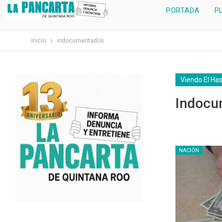
PORTADA
P
Inicio
indocumentados
Viendo El Ha
Indocu
NACIÓN