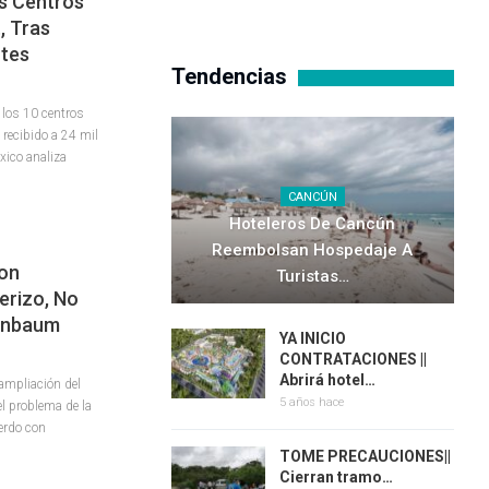
s Centros
, Tras
ntes
Tendencias
los 10 centros
recibido a 24 mil
xico analiza
CANCÚN
Hoteleros De Cancún
Reembolsan Hospedaje A
on
Turistas…
erizo, No
einbaum
YA INICIO
CONTRATACIONES ||
Abrirá hotel…
ampliación del
5 años hace
el problema de la
erdo con
TOME PRECAUCIONES||
Cierran tramo…