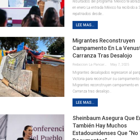
resultados del programa ‘México te abra
en enero La entrada México ha recibido a 
repatriados desde…
LEE MAS...
Migrantes Reconstruyen
Campamento En La Venus
Carranza Tras Desalojo
Redaccion La Pancarta De Quintana Roo
May 7, 2025
Migrantes desalojados regresaron al pa
Victoria para reconstruir su campamento
Migrantes reconstruyen campamento en 
Carranza tras desalojo…
LEE MAS...
Sheinbaum Asegura Que E
También Hay Muchos
Estadounidenses Que “no