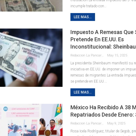
incumple tratado con…
LEE MAS...
Impuesto A Remesas Que 
Pretende En EE.UU. Es
Inconstitucional: Sheinba
Redaccion La Pancarta De Quintana Roo
May 15, 2025
La presidenta Sheinbaum manifestó su re
iniciativa en EE.UU. de imponer un impue
remesas de migrantes La entrada Impues
se pretende en EE.UU.…
LEE MAS...
México Ha Recibido A 38 M
Repatriados Desde Enero:
Redaccion La Pancarta De Quintana Roo
May 9, 2025
Rosa Icela Rodríguez, titular de Segob, pr