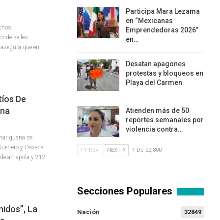
Participa Mara Lezama
en “Mexicanas
uchos
Emprendedoras 2026”
onde se les
en…
 asegura que en
Desatan apagones
protestas y bloqueos en
Playa del Carmen
tíos De
ana
Atienden más de 50
reportes semanales por
violencia contra…
mariguana se
Guerrero y Oaxaca.
PREV
NEXT
1 De 22,800
s de amapola y 212
Secciones Populares
nidos”, La
Nación
32849