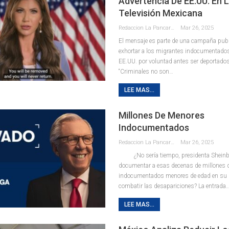
Advertencia De EE.UU. En 
Televisión Mexicana
Redaccion La Pancarta De Quintana Roo
Mar 26, 2025
El mensaje es parte de una campaña publi
exhortar a los migrantes indocumentado
EE.UU. por voluntad antes ser deportados
“Criminales no son…
LEE MAS...
Millones De Menores
Indocumentados
Redaccion La Pancarta De Quintana Roo
Mar 26, 2025
¿No sería tiempo, presidenta Sheinb
documentar a esas decenas de millones 
indocumentados menores de edad en su 
combatir las desapariciones? La entrada
LEE MAS...