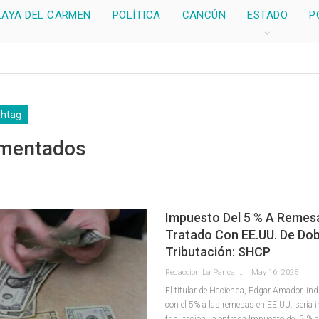
LAYA DEL CARMEN
POLÍTICA
CANCÚN
ESTADO
P
shtag
mentados
Impuesto Del 5 % A Remes
Tratado Con EE.UU. De Dob
Tributación: SHCP
Redaccion La Pancarta De Quintana Roo
May 16, 2025
El titular de Hacienda, Edgar Amador, ind
con el 5% a las remesas en EE.UU. sería 
tributación La entrada Impuesto del 5 % 