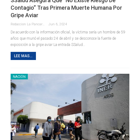
SSalud Asegura Que “no Existe Riesgo De
Contagio” Tras Primera Muerte Humana Por
Gripe Aviar
Redaccion La Pancarta De Quintana Roo
Jun 6, 2024
De acuerdo con la información oficial, la víctima sería un hombre de 59
años que murió el pasado 24 de abril y se desconoce la fuente de
exposición a la gripe aviar La entrada SSalud…
LEE MAS...
NACIÓN