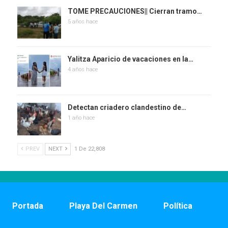
TOME PRECAUCIONES|| Cierran tramo…
5 años hace
Yalitza Aparicio de vacaciones en la…
4 años hace
Detectan criadero clandestino de…
1 año hace
PREV
NEXT
1 De 22,808
Portada
Playa Del Carmen
Política