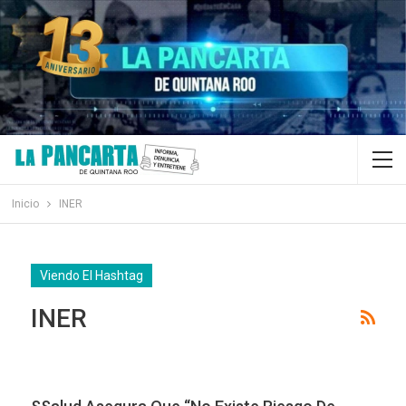
Inicio
INER
Viendo El Hashtag
INER