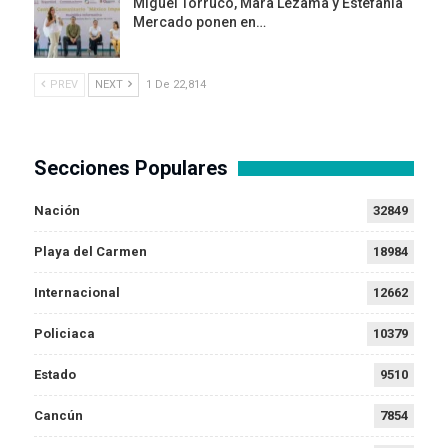
Miguel Torruco, Mara Lezama y Estefanía
Mercado ponen en…
PREV
NEXT
1 De 22,814
Secciones Populares
Nación
32849
Playa del Carmen
18984
Internacional
12662
Policiaca
10379
Estado
9510
Cancún
7854