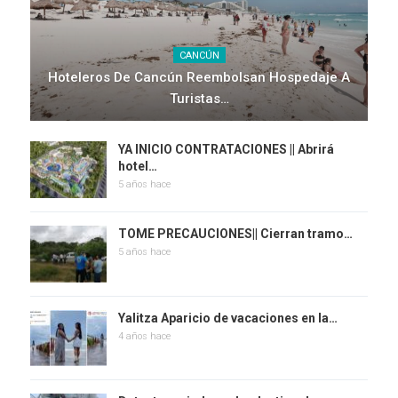
CANCÚN
Hoteleros De Cancún Reembolsan Hospedaje A
Turistas…
YA INICIO CONTRATACIONES || Abrirá
hotel…
5 años hace
TOME PRECAUCIONES|| Cierran tramo…
5 años hace
Yalitza Aparicio de vacaciones en la…
4 años hace