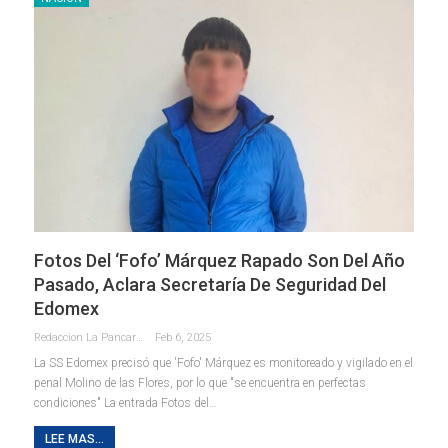
Fotos Del ‘Fofo’ Márquez Rapado Son Del Año
Pasado, Aclara Secretaría De Seguridad Del
Edomex
Redaccion La Pancarta De Quintana Roo
Feb 6, 2025
La SS Edomex precisó que 'Fofo' Márquez es monitoreado y vigilado en el
penal Molino de las Flores, por lo que "se encuentra en perfectas
condiciones" La entrada Fotos del…
LEE MAS...