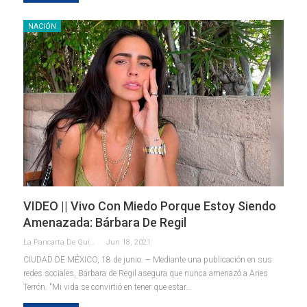
NACIÓN
VIDEO || Vivo Con Miedo Porque Estoy Siendo
Amenazada: Bárbara De Regil
La Pancarta De Quintana Roo
Jun 18, 2021
CIUDAD DE MÉXICO, 18 de junio. – Mediante una publicación en sus
redes sociales, Bárbara de Regil asegura que nunca amenazó a Aries
Terrón.
"Mi vida se convirtió en tener que estar
…