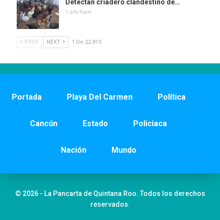
Detectan criadero clandestino de…
1 año hace
PREV
NEXT
1 De 22,813
Portada
Playa Del Carmen
Política
Cancún
Estado
Policiaca
Nación
Mundo
© 2026 - La Pancarta de Quintana Roo. Todos los derechos
reservados.