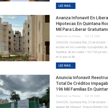
LEE MAS...
Avanza Infonavit En Liber
Hipotecas En Quintana Roo
Mil Para Liberar Gratuita
Redaccion La Pancarta De Quintana Roo
Oct 23, 2025
CANCÚN, Quintana Roo, 23 de octubre. -
existen 44 mil viviendas susceptibles de 
hipoteca, de las cuales 7 mil 700 ya han
en lo que va del
…
LEE MAS...
Anuncia Infonavit Reestru
Total De Créditos Impagab
196 Mil Familias En Quint
Redaccion La Pancarta De Quintana Roo
Oct 20, 2025
CANCÚN, Quintana Roo, 20 de octubre. – 
general del Infonavit, Octavio Romero Or