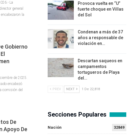
026.- La
Provoca vuelta en “U”
irector general
fuerte choque en Villas
 encabezaron la
del Sol
Condenan a más de 37
años a responsable de
violación en…
De Gobierno
El
rmen
Descartan saqueos en
campamentos
tortugueros de Playa
iciembre de 2025.
del…
rcado encabezó
PREV
NEXT
1 De 22,818
na comisión del
Secciones Populares
ctos De
Nación
32849
on Apoyo De