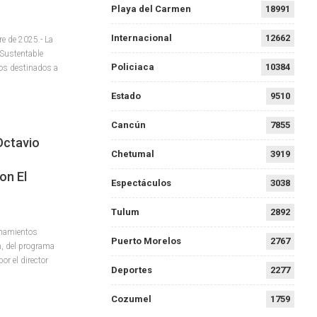
Playa del Carmen
18991
Internacional
12662
e de 2025.- La
o Sustentable
Policiaca
10384
tos destinados a
Estado
9510
Cancún
7855
Octavio
Chetumal
3919
on El
Espectáculos
3038
Tulum
2892
onamientos
Puerto Morelos
2767
, del programa
r el director
Deportes
2277
Cozumel
1759