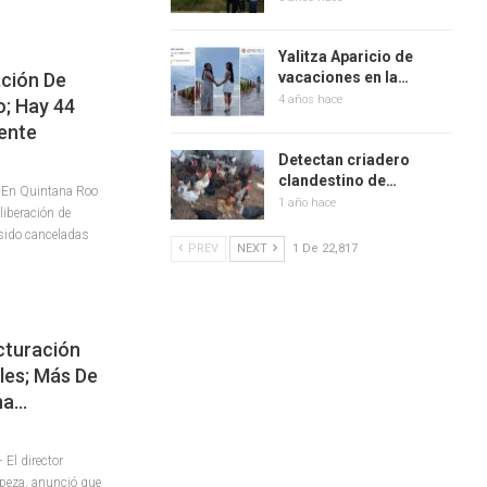
Yalitza Aparicio de
ación De
vacaciones en la…
4 años hace
; Hay 44
mente
Detectan criadero
clandestino de…
 En Quintana Roo
1 año hace
liberación de
 sido canceladas
PREV
NEXT
1 De 22,817
cturación
les; Más De
ana…
El director
opeza, anunció que