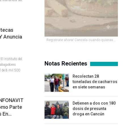
otecas
Y Anuncia
Registrate ahora! Cancela cuando quieras...
l Instituto del
Notas Recientes
rabajadores
l de 8 mil 500
Recolectan 28
toneladas de cacharros
en siete semanas
INFONAVIT
Detienen a dos con 180
omo Parte
dosis de presunta
s En…
droga en Cancún