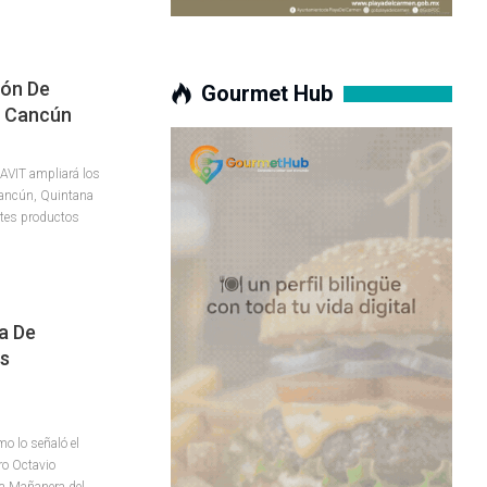
ión De
Gourmet Hub
e Cancún
AVIT ampliará los
Cancún, Quintana
entes productos
a De
es
o lo señaló el
ro Octavio
La Mañanera del