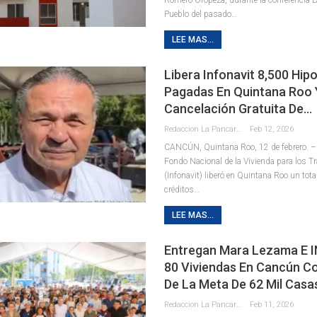
Pueblo del pasado
…
LEE MAS...
Libera Infonavit 8,500 Hip
Pagadas En Quintana Roo 
Cancelación Gratuita De…
Redaccion La Pancarta De Quintana Roo
Feb 12, 2026
CANCÚN, Quintana Roo, 12 de febrero. – E
Fondo Nacional de la Vivienda para los T
(Infonavit) liberó en Quintana Roo un tota
créditos
…
LEE MAS...
Entregan Mara Lezama E 
80 Viviendas En Cancún C
De La Meta De 62 Mil Casa
Redaccion La Pancarta De Quintana Roo
Feb 11, 2026