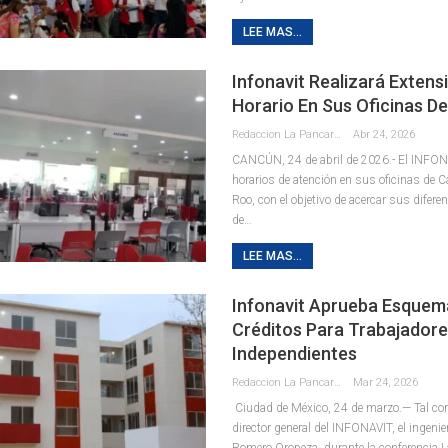
LEE MAS...
Infonavit Realizará Extens
Horario En Sus Oficinas D
Redaccion La Pancarta De Quintana Roo
Abr 24, 2026
CANCÚN, 24 de abril de 2026.- El INFON
horarios de atención en sus oficinas de 
Roo, con el objetivo de acercar sus difer
de
…
LEE MAS...
Infonavit Aprueba Esquem
Créditos Para Trabajador
Independientes
Redaccion La Pancarta De Quintana Roo
Mar 24, 2026
Ciudad de México, 24 de marzo.— Tal com
director general del INFONAVIT, el ingenie
Romero Oropeza, durante la conferencia 