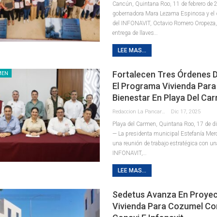
Cancún, Quintana Roo, 11 de febrero de 2
gobernadora Mara Lezama Espinosa y el d
del INFONAVIT, Octavio Romero Oropeza,
entrega de llaves
…
LEE MAS...
Fortalecen Tres Órdenes 
MEN
El Programa Vivienda Para 
Bienestar En Playa Del Ca
Redaccion La Pancarta De Quintana Roo
Dic 17, 2025
Playa del Carmen, Quintana Roo, 17 de d
— La presidenta municipal Estefanía Me
una reunión de trabajo estratégica con u
INFONAVIT,
…
LEE MAS...
Sedetus Avanza En Proye
Vivienda Para Cozumel C