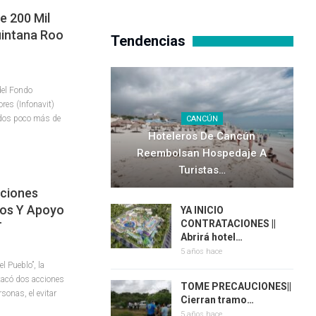
e 200 Mil
uintana Roo
Tendencias
del Fondo
res (Infonavit)
ados poco más de
CANCÚN
Hoteleros De Cancún
Reembolsan Hospedaje A
Turistas…
ciones
ios Y Apoyo
YA INICIO
CONTRATACIONES ||
T
Abrirá hotel…
5 años hace
l Pueblo”, la
acó dos acciones
TOME PRECAUCIONES||
rsonas, el evitar
Cierran tramo…
5 años hace