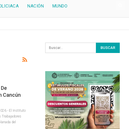
OLICIACA
NACIÓN
MUNDO
 De
En Cancún
26.- El Instituto
os Trabajadores
planada del