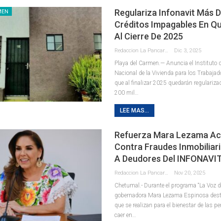
Regulariza Infonavit Más D
MEN
Créditos Impagables En Q
Al Cierre De 2025
Redaccion La Pancarta De Quintana Roo
Dic 3, 2025
Playa del Carmen.— Anuncia el Instituto 
Nacional de la Vivienda para los Trabajado
que al finalizar 2025 quedarán regulariz
200 mil
…
LEE MAS...
Refuerza Mara Lezama Ac
Contra Fraudes Inmobiliar
A Deudores Del INFONAVI
Redaccion La Pancarta De Quintana Roo
Nov 20, 2025
Chetumal.- Durante el programa “La Voz de
gobernadora Mara Lezama Espinosa dest
que se realizan para el bienestar de las pe
caer en
…