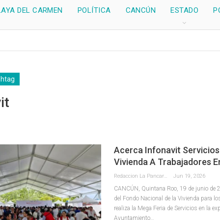
LAYA DEL CARMEN
POLÍTICA
CANCÚN
ESTADO
P
shtag
it
Acerca Infonavit Servicios
Vivienda A Trabajadores 
Redaccion La Pancarta De Quintana Roo
Jun 19, 2026
CANCÚN, Quintana Roo, 19 de junio de 20
del Fondo Nacional de la Vivienda para l
realiza la Mega Feria de Servicios en la ex
Ayuntamiento
…