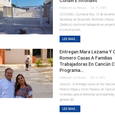
Conavi E Infonavit
Redaccion La Pancarta De Quintana Roo
Dic 15, 2025
COZUMEL, Quintana Roo, 15 de diciembr
Secretaría de Desarrollo Territorial Urban
(Sedetus) continúa trabajando en proyec
la construcción
…
LEE MAS...
Entregan Mara Lezama Y 
Romero Casas A Familias
Trabajadoras En Cancún C
Programa…
Redaccion La Pancarta De Quintana Roo
Dic 3, 2025
Cancún.- Al entregar casas en los fracci
Paraíso Maya y Arcos Paraíso, en Cancún
Viviendas para el Bienestar acompañada po
general del
…
LEE MAS...