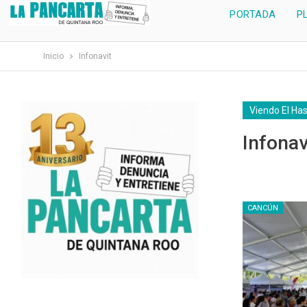
PORTADA
P
Inicio
Infonavit
Viendo El Ha
Infonav
CANCÚN