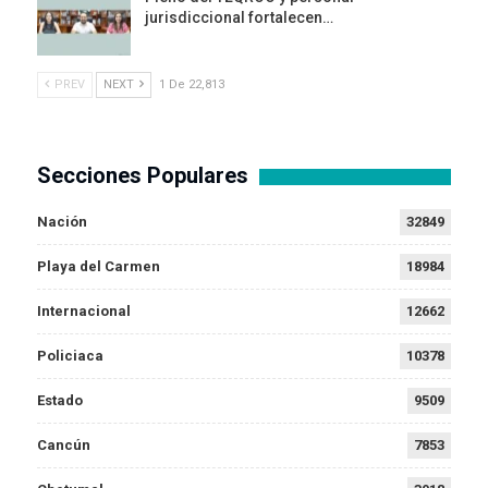
jurisdiccional fortalecen…
PREV
NEXT
1 De 22,813
Secciones Populares
Nación
32849
Playa del Carmen
18984
Internacional
12662
Policiaca
10378
Estado
9509
Cancún
7853