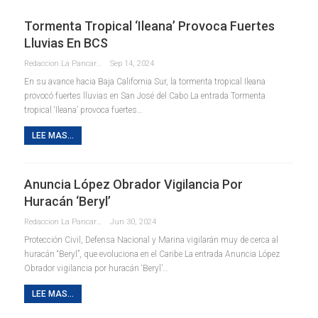
Tormenta Tropical ‘Ileana’ Provoca Fuertes
Lluvias En BCS
Redaccion La Pancarta De Quintana Roo
Sep 14, 2024
En su avance hacia Baja California Sur, la tormenta tropical Ileana
provocó fuertes lluvias en San José del Cabo La entrada Tormenta
tropical ‘Ileana’ provoca fuertes…
LEE MAS...
Anuncia López Obrador Vigilancia Por
Huracán ‘Beryl’
Redaccion La Pancarta De Quintana Roo
Jun 30, 2024
Protección Civil, Defensa Nacional y Marina vigilarán muy de cerca al
huracán “Beryl”, que evoluciona en el Caribe La entrada Anuncia López
Obrador vigilancia por huracán ‘Beryl’…
LEE MAS...