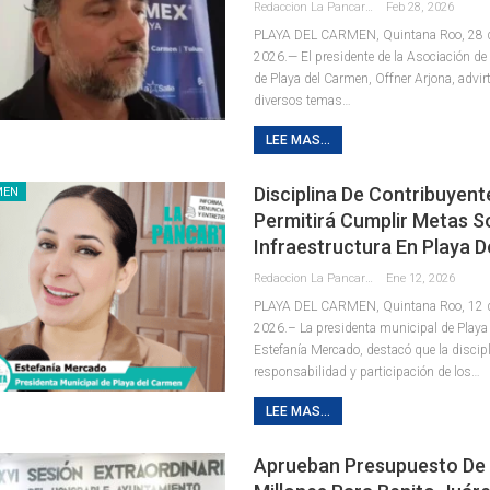
Redaccion La Pancarta De Quintana Roo
Feb 28, 2026
PLAYA DEL CARMEN, Quintana Roo, 28 de
2026.— El presidente de la Asociación d
de Playa del Carmen, Offner Arjona, advir
diversos temas
…
LEE MAS...
Disciplina De Contribuyent
MEN
Permitirá Cumplir Metas S
Infraestructura En Playa D
Redaccion La Pancarta De Quintana Roo
Ene 12, 2026
PLAYA DEL CARMEN, Quintana Roo, 12 d
2026.– La presidenta municipal de Playa
Estefanía Mercado, destacó que la discipl
responsabilidad y participación de los
…
LEE MAS...
Aprueban Presupuesto De 