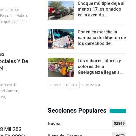
Choque múltiple deja al
menos 17 lesionados
 febrero de
en la avenida…
e Pequeños Hoteles
tió que persisten
Ponen en marcha la
campaña de difusión de
los derechos de…
es
ociales Y De
Los sabores, olores y
colores de la
el…
Guelaguetza llegan a…
e enero de
PREV
NEXT
1 De 22,804
 del Carmen,
ina,
Secciones Populares
Nación
32849
8 Mil 253
Playa del Carmen
18972