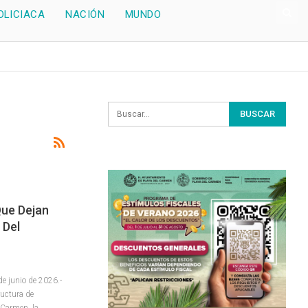
OLICIACA
NACIÓN
MUNDO
Que Dejan
 Del
 junio de 2026.-
ructura de
 Carmen, la