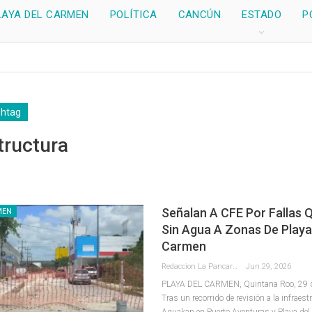
LAYA DEL CARMEN
POLÍTICA
CANCÚN
ESTADO
P
shtag
tructura
Señalan A CFE Por Fallas 
MEN
Sin Agua A Zonas De Playa
Carmen
Redaccion La Pancarta De Quintana Roo
Jun 29, 2026
PLAYA DEL CARMEN, Quintana Roo, 29 de
Tras un recorrido de revisión a la infraest
Aguakan en Puerto Aventuras y Playa del