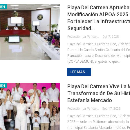
Playa Del Carmen Aprueba
MEN
Modificación Al POA 2025
Fortalecer La Infraestruct
Seguridad…
Redaccion La Pancarta De Quintana Roo
Oct 7, 2025
Playa del Carmen, Quintana Roo, 7 de oc
Durante la Cuarta Sesión Ordinaria del C
Planeación para el Desarrollo del Municip
(COPLADEMUN), el gobierno que
…
LEE MAS...
Playa Del Carmen Vive La
MEN
Transformación De Su Hist
Estefanía Mercado
Redaccion La Pancarta De Quintana Roo
Sep 17, 2025
Playa del Carmen, Quintana Roo, 17 de s
2025.— Ante un Poliforum abarrotado, la
municipal Estefanía Mercado rindió su P