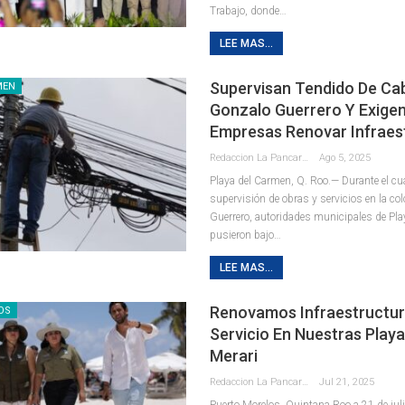
Trabajo, donde
…
LEE MAS...
Supervisan Tendido De Ca
MEN
Gonzalo Guerrero Y Exige
Empresas Renovar Infraes
Redaccion La Pancarta De Quintana Roo
Ago 5, 2025
Playa del Carmen, Q. Roo.— Durante el cua
supervisión de obras y servicios en la co
Guerrero, autoridades municipales de Pl
pusieron bajo
…
LEE MAS...
Renovamos Infraestructur
OS
Servicio En Nuestras Playa
Merari
Redaccion La Pancarta De Quintana Roo
Jul 21, 2025
Puerto Morelos, Quintana Roo a 21 de jul