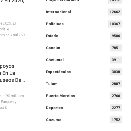
z En 2026;
…
Internacional
12662
e 2025.-El
Policiaca
10367
ría, el
to de 8 mil 253
Estado
9506
Cancún
7851
Chetumal
3911
apoyos
Espectáculos
3038
a En La
Museos De…
Tulum
2887
Puerto Morelos
2766
. – 90 millones
e Parques y
ra la
Deportes
2277
Cozumel
1752