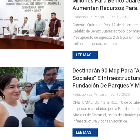
Millones Para Benito Juáre
Aumentan Recursos Para
Redaccion La Pancarta De Quintana Roo
Dic 11, 2025
Cancún, Quintana Roo, 12 de diciembre d
Cabildo de Benito Juárez aprobó, por mayo
Presupuesto de Egresos 2026 por un mon
millones de pesos, durante
…
LEE MAS...
Destinarán 90 Mdp Para “
Sociales” E Infraestructur
Fundación De Parques Y 
Redaccion La Pancarta De Quintana Roo
Oct 10, 2025
CHETUMAL, Quintana Roo, 10 de octubre
de pesos recaudados por la Fundación d
Museos de Cozumel, serán destinados pa
infraestructura y conservación de
…
LEE MAS...