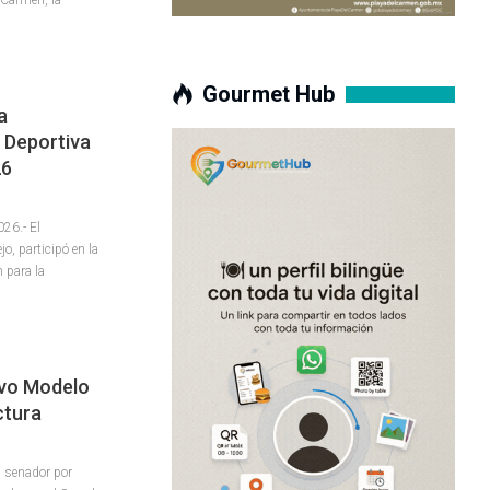
Gourmet Hub
a
 Deportiva
26
26.- El
o, participó en la
 para la
evo Modelo
ctura
l senador por