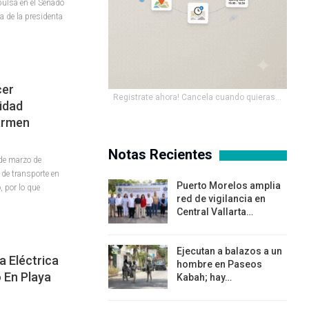
pulsa en el Senado
ra de la presidenta
cer
Registrate ahora! Cancela cuando quieras...
idad
Carmen
Notas Recientes
de marzo de
 de transporte en
Puerto Morelos amplia
, por lo que
red de vigilancia en
Central Vallarta…
Ejecutan a balazos a un
a Eléctrica
hombre en Paseos
 En Playa
Kabah; hay…