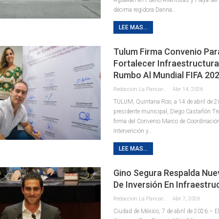
décima regidora Danna
…
LEE MAS...
Tulum Firma Convenio Par
Fortalecer Infraestructura
Rumbo Al Mundial FIFA 20
Redaccion La Pancarta De Quintana Roo
Abr 14, 2026
TULUM, Quintana Roo, a 14 de abril de 20
presidente municipal, Diego Castañón Trej
firma del Convenio Marco de Coordinación
Intervención y
…
LEE MAS...
Gino Segura Respalda Nu
De Inversión En Infraestru
Redaccion La Pancarta De Quintana Roo
Abr 7, 2026
Ciudad de México, 7 de abril de 2026.– E