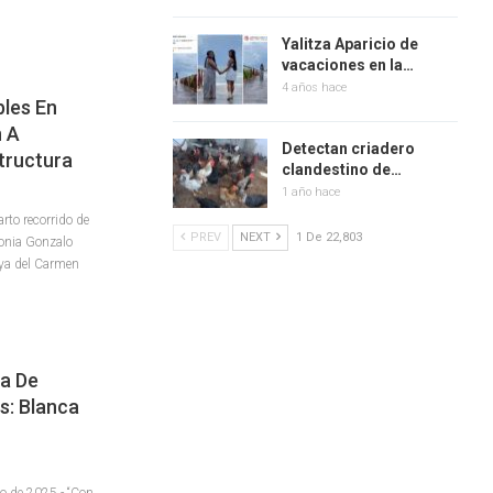
Yalitza Aparicio de
vacaciones en la…
4 años hace
bles En
n A
Detectan criadero
tructura
clandestino de…
1 año hace
rto recorrido de
PREV
NEXT
1 De 22,803
lonia Gonzalo
aya del Carmen
a De
s: Blanca
io de 2025.- “Con