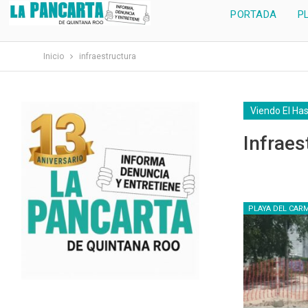
PORTADA
P
Inicio
infraestructura
Viendo El Ha
Infraes
PLAYA DEL CAR