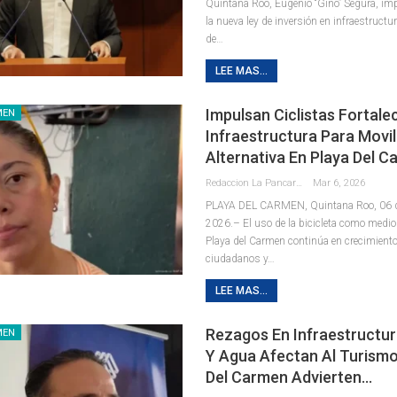
Quintana Roo, Eugenio “Gino” Segura, im
la nueva ley de inversión en infraestructu
de
…
LEE MAS...
Impulsan Ciclistas Fortale
MEN
Infraestructura Para Movil
Alternativa En Playa Del 
Redaccion La Pancarta De Quintana Roo
Mar 6, 2026
PLAYA DEL CARMEN, Quintana Roo, 06 
2026.– El uso de la bicicleta como medio
Playa del Carmen continúa en crecimiento
ciudadanos y
…
LEE MAS...
Rezagos En Infraestructur
MEN
Y Agua Afectan Al Turismo
Del Carmen Advierten…