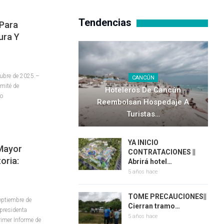
Tendencias
 Para
ura Y
tubre de 2025.–
CANCÚN
omité de
Hoteleros De Cancún
io
Reembolsan Hospedaje A
Turistas…
YA INICIO
 Mayor
CONTRATACIONES ||
oria:
Abrirá hotel…
5 años hace
TOME PRECAUCIONES||
eptiembre de
Cierran tramo…
 presidenta
5 años hace
rimer Informe de