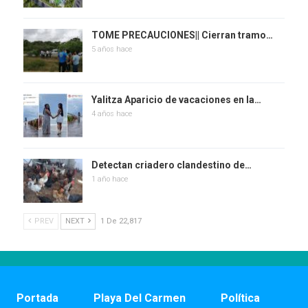
TOME PRECAUCIONES|| Cierran tramo…
5 años hace
Yalitza Aparicio de vacaciones en la…
4 años hace
Detectan criadero clandestino de…
1 año hace
PREV
NEXT
1 De 22,817
Portada
Playa Del Carmen
Política