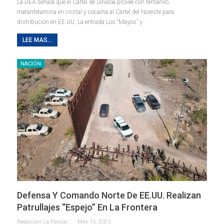
La DEA señala que el Cártel de Sinaloa provee con fentanilo,
metanfetamina en cristal y cocaína al Cártel del Noreste para
distribución en EE.UU. La entrada Los “Mayos” y…
LEE MAS...
NACIÓN
Defensa Y Comando Norte De EE.UU. Realizan
Patrullajes “espejo” En La Frontera
Redaccion La Pancarta De Quintana Roo
May 15, 2025