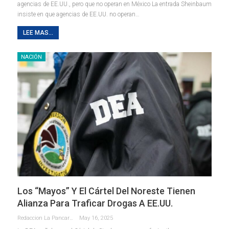
agencias de EE.UU., pero que no operan en México La entrada Sheinbaum
insiste en que agencias de EE.UU. no operan…
LEE MAS...
NACIÓN
Los “Mayos” Y El Cártel Del Noreste Tienen
Alianza Para Traficar Drogas A EE.UU.
Redaccion La Pancarta De Quintana Roo
May 16, 2025