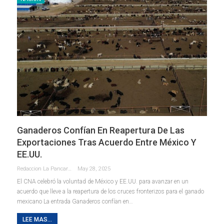
Ganaderos Confían En Reapertura De Las
Exportaciones Tras Acuerdo Entre México Y
EE.UU.
Redaccion La Pancarta De Quintana Roo
May 28, 2025
El CNA celebró la voluntad de México y EE.UU. para avanzar en un
acuerdo que lleve a la reapertura de los cruces fronterizos para el ganado
mexicano La entrada Ganaderos confían en…
LEE MAS...