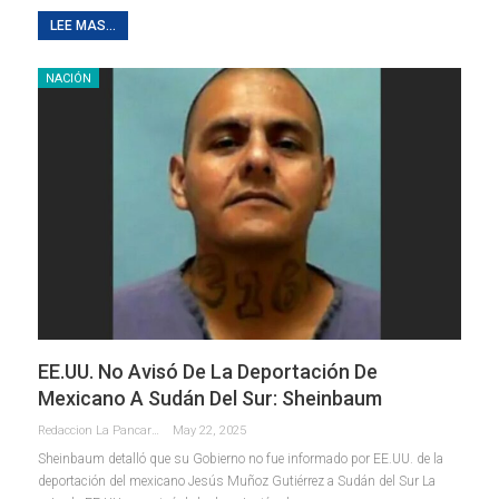
LEE MAS...
NACIÓN
EE.UU. No Avisó De La Deportación De
Mexicano A Sudán Del Sur: Sheinbaum
Redaccion La Pancarta De Quintana Roo
May 22, 2025
Sheinbaum detalló que su Gobierno no fue informado por EE.UU. de la
deportación del mexicano Jesús Muñoz Gutiérrez a Sudán del Sur La