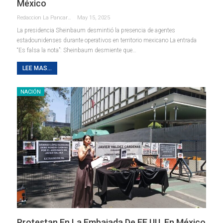
México
Redaccion La Pancarta De Quintana Roo
May 15, 2025
La presidencia Sheinbaum desmintió la presencia de agentes
estadounidenses durante operativos en territorio mexicano La entrada
“Es falsa la nota”: Sheinbaum desmiente que…
LEE MAS...
NACIÓN
Protestan En La Embajada De EE.UU. En México