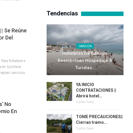
Tendencias
| Se Reúne
or Del
CANCÚN
Hoteleros De Cancún
Reembolsan Hospedaje A
ara fortalecer e
ia en Quintana
Turistas…
mejores servicios
YA INICIO
CONTRATACIONES ||
Abrirá hotel…
5 años hace
s’ No
emio En
TOME PRECAUCIONES||
Cierran tramo…
5 años hace