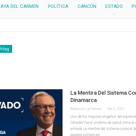
LAYA DEL CARMEN
POLÍTICA
CANCÚN
ESTADO
P
shtag
La Mentira Del Sistema Co
Dinamarca
Redaccion La Pancarta De Quintana Roo
Abr 2, 2025
Uno de los mayores engaños del expresid
Obrador fue el sistema de salud como el
entrada La mentira del sistema como el 
aparece primero en…