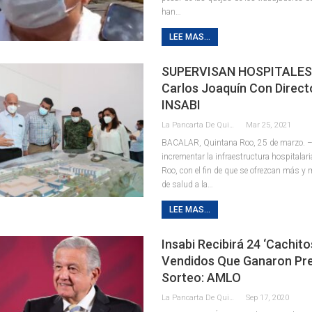
han
…
LEE MAS...
SUPERVISAN HOSPITALES|
Carlos Joaquín Con Direct
INSABI
La Pancarta De Quintana Roo
Mar 25, 2021
BACALAR, Quintana Roo, 25 de marzo. – P
incrementar la infraestructura hospitalar
Roo, con el fin de que se ofrezcan más y 
de salud a la
…
LEE MAS...
Insabi Recibirá 24 ‘cachito
Vendidos Que Ganaron Pr
Sorteo: AMLO
La Pancarta De Quintana Roo
Sep 17, 2020