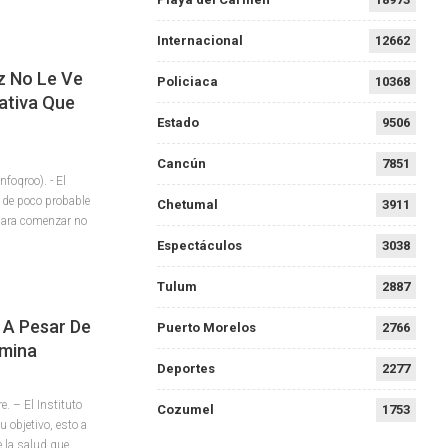
Internacional
12662
z No Le Ve
Policiaca
10368
ativa Que
Estado
9506
Cancún
7851
foqroo). - El
ó de poco probable
Chetumal
3911
 para comenzar no
Espectáculos
3038
Tulum
2887
 A Pesar De
Puerto Morelos
2766
omina
Deportes
2277
 – El Instituto
Cozumel
1753
 objetivo, esto a
e la salud que