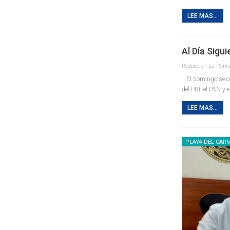
LEE MAS...
Al Día Sigui
El domingo se conf
del PRI, el PAN y 
LEE MAS...
PLAYA DEL CAR