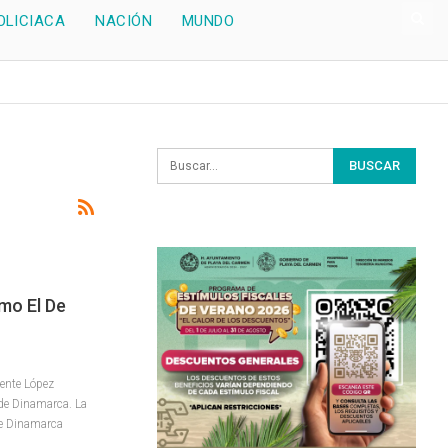
OLICIACA
NACIÓN
MUNDO
mo El De
ente López
 de Dinamarca. La
de Dinamarca