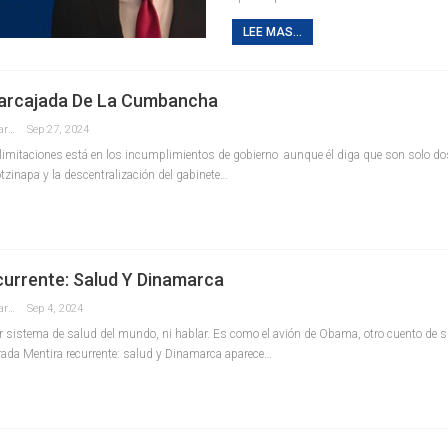
LEE MAS...
Carcajada De La Cumbancha
Redaccion La Pancarta De Quintana Roo
Sep 27, 2024
itaciones está en los incumplimientos de gobierno aunque él diga que son solo dos
zinapa y la descentralización del gabinete…
currente: Salud Y Dinamarca
Redaccion La Pancarta De Quintana Roo
Sep 4, 2024
jor sistema de salud del mundo, ni hablar. Es como el avión de Obama, otro cuento de s
ada Mentira recurrente: salud y Dinamarca aparece…