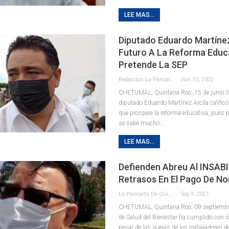
LEE MAS...
Diputado Eduardo Martíne
Futuro A La Reforma Educ
Pretende La SEP
Redaccion La Pancarta De Quintana Roo
Jun 15, 2022
CHETUMAL, Quintana Roo ,15 de junio (In
diputado Eduardo Martínez Arcila calific
que prospere la reforma educativa, pues
se sabe mucho
…
LEE MAS...
Defienden Abreu Al INSABI
Retrasos En El Pago De N
La Pancarta De Quintana Roo
Sep 9, 2021
CHETUMAL, Quintana Roo, 09 septiembre.
de Salud del Bienestar ha cumplido con su
pesar de las quejas de los trabajadores d