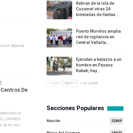
Retiran de la isla de
Cozumel otras 24
toneladas de llantas…
Puerto Morelos amplia
red de vigilancia en
Central Vallarta…
posición dependa
Ejecutan a balazos a un
hombre en Paseos
Kabah; hay…
:
PREV
NEXT
1 De 22,805
 Centros De
Secciones Populares
atenciones en
DEL CARMEN,
Nación
32849
s de los seis
Playa del Carmen
18973