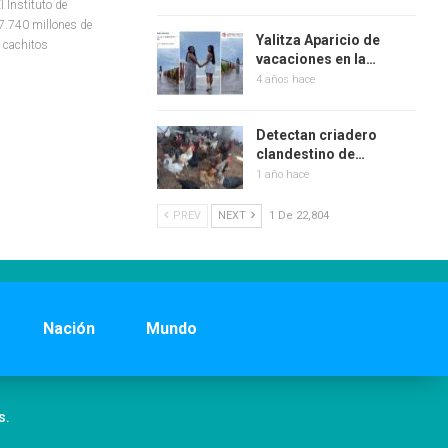
 Instituto de
37.740 millones de
Yalitza Aparicio de
 cachitos
vacaciones en la…
4 años hace
Detectan criadero
clandestino de…
1 año hace
PREV
NEXT
1 De 22,804
Nación
Mundo
s.