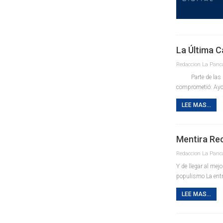
La Última 
Parte de las lim
comprometió: Ayot
LEE MAS...
Mentira Re
Y de llegar al me
populismo La entr
LEE MAS...