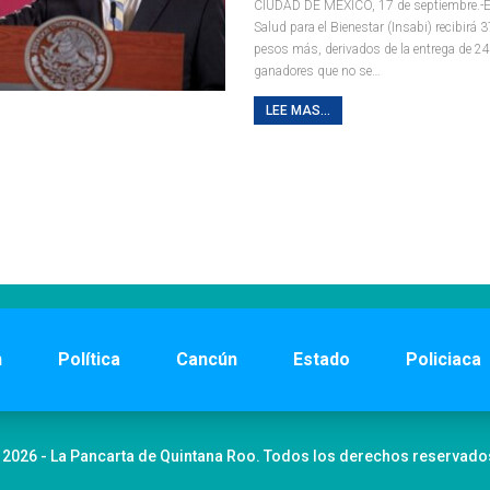
CIUDAD DE MÉXICO, 17 de septiembre.-El
Salud para el Bienestar (Insabi) recibirá 
pesos más, derivados de la entrega de 24
ganadores que no se
…
LEE MAS...
n
Política
Cancún
Estado
Policiaca
 2026 - La Pancarta de Quintana Roo. Todos los derechos reservado