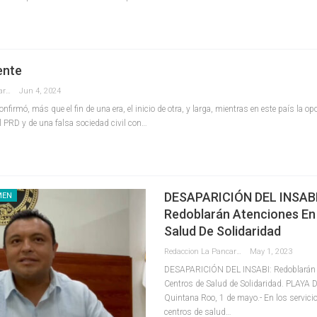
ente
Redaccion La Pancarta De Quintana Roo
Jun 4, 2024
irmó, más que el fin de una era, el inicio de otra, y larga, mientras en este país la o
el PRD y de una falsa sociedad civil con…
DESAPARICIÓN DEL INSABI
MEN
Redoblarán Atenciones En
Salud De Solidaridad
Redaccion La Pancarta De Quintana Roo
May 1, 2023
DESAPARICIÓN DEL INSABI: Redoblarán 
Centros de Salud de Solidaridad.
PLAYA 
Quintana Roo, 1 de mayo.- En los servicio
centros de salud
…