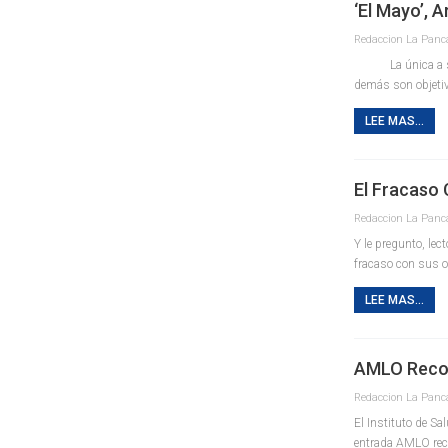
‘El Mayo’, 
La única a salvo
demás son objetiv
LEE MAS...
El Fracaso
Y le pregunto, le
fracaso con sus o
LEE MAS...
AMLO Recon
El Instituto de Sa
entrada AMLO rec