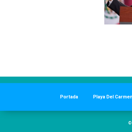
Portada
Playa Del Carme
©