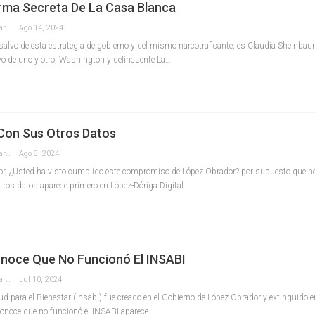
Arma Secreta De La Casa Blanca
Redaccion La Pancarta De Quintana Roo
Ago 14, 2024
 de esta estrategia de gobierno y del mismo narcotraficante, es Claudia Sheinbau
o de uno y otro, Washington y delincuente La…
 Con Sus Otros Datos
Redaccion La Pancarta De Quintana Roo
Ago 8, 2024
ctor, ¿Usted ha visto cumplido este compromiso de López Obrador? por supuesto que no
tros datos aparece primero en López-Dóriga Digital.
oce Que No Funcionó El INSABI
Redaccion La Pancarta De Quintana Roo
Jul 10, 2024
lud para el Bienestar (Insabi) fue creado en el Gobierno de López Obrador y extinguido 
onoce que no funcionó el INSABI aparece…