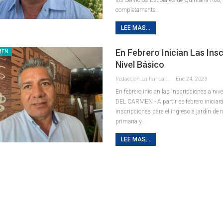
completamente
…
LEE MAS...
En Febrero Inician Las Ins
MEN
Nivel Básico
Redaccion La Pancarta De Quintana Roo
Ene 24, 2023
En febrero inician las inscripciones a niv
DEL CARMEN.- A partir de febrero iniciar
inscripciones para el ingreso a jardín de 
primaria y
…
LEE MAS...