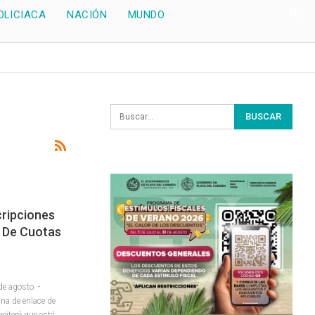
OLICIACA
NACIÓN
MUNDO
cripciones
o De Cuotas
 agosto. -
ina de enlace de
reiteró que está