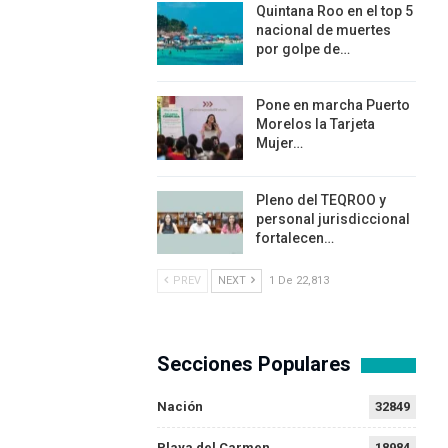
Quintana Roo en el top 5
nacional de muertes
por golpe de…
Pone en marcha Puerto
Morelos la Tarjeta
Mujer…
Pleno del TEQROO y
personal jurisdiccional
fortalecen…
PREV
NEXT
1 De 22,813
Secciones Populares
Nación
32849
Playa del Carmen
18984