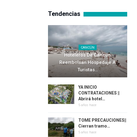
Tendencias
CANCÚN
Hoteleros De Cancún
Reembolsan Hospedaje A
Turistas…
YA INICIO
CONTRATACIONES ||
Abrirá hotel…
5 años hace
TOME PRECAUCIONES||
Cierran tramo…
5 años hace