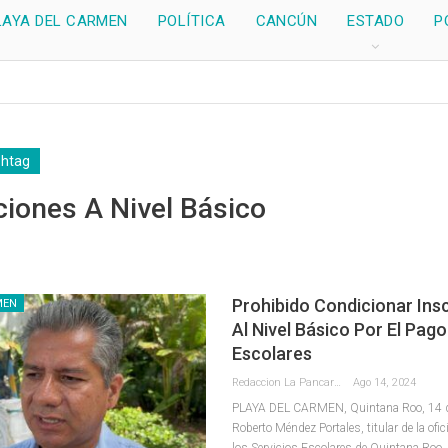
LAYA DEL CARMEN
POLÍTICA
CANCÚN
ESTADO
P
shtag
ciones A Nivel Básico
Prohibido Condicionar Ins
MEN
Al Nivel Básico Por El Pag
Escolares
Redaccion La Pancarta De Quintana Roo
Ago 14, 2024
PLAYA DEL CARMEN, Quintana Roo, 14 de
Roberto Méndez Portales, titular de la ofic
los Servicios Escolares de Quintana Roo, 