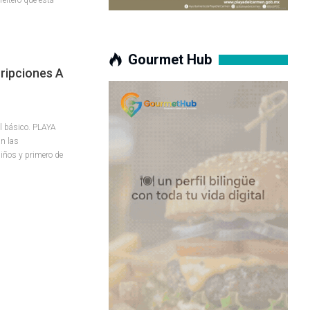
Gourmet Hub
cripciones A
el básico.
PLAYA
án las
niños y primero de