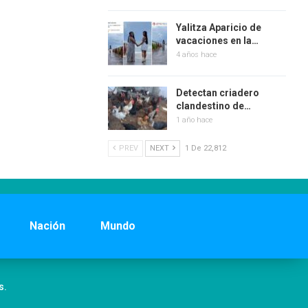
Yalitza Aparicio de
vacaciones en la…
4 años hace
Detectan criadero
clandestino de…
1 año hace
PREV
NEXT
1 De 22,812
Nación
Mundo
s.