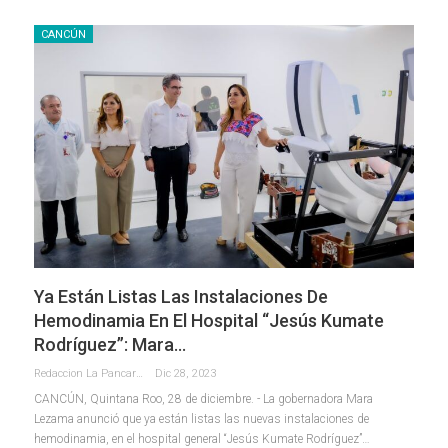
CANCÚN
Ya Están Listas Las Instalaciones De
Hemodinamia En El Hospital “Jesús Kumate
Rodríguez”: Mara…
Redaccion La Pancarta De Quintana Roo
Dic 28, 2023
CANCÚN, Quintana Roo, 28 de diciembre. - La gobernadora Mara
Lezama anunció que ya están listas las nuevas instalaciones de
hemodinamia, en el hospital general “Jesús Kumate Rodríguez”
…