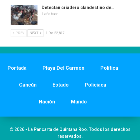
Detectan criadero clandestino de…
1 año hace
PREV
NEXT
1 De 22,817
Portada
Playa Del Carmen
Política
Cancún
Estado
Policiaca
Nación
Mundo
© 2026 - La Pancarta de Quintana Roo. Todos los derechos
reservados.