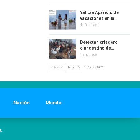
Yalitza Aparicio de
vacaciones en la…
4 años hace
Detectan criadero
clandestino de…
1 año hace
PREV
NEXT
1 De 22,802
Nación
Mundo
s.