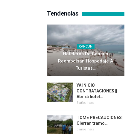
Tendencias
CANCÚN
Hoteleros De Cancún
Reembolsan Hospedaje A
Turistas…
YA INICIO
CONTRATACIONES ||
Abrirá hotel…
5 años hace
TOME PRECAUCIONES||
Cierran tramo…
5 años hace