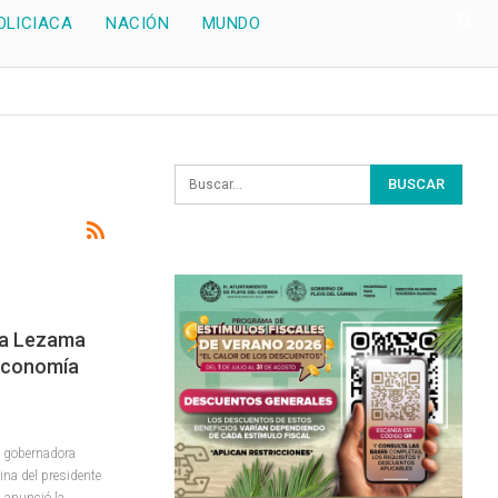
OLICIACA
NACIÓN
MUNDO
ra Lezama
 Economía
a gobernadora
na del presidente
 anunció la