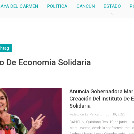
LAYA DEL CARMEN
POLÍTICA
CANCÚN
ESTADO
P
shtag
to De Economia Solidaria
Anuncia Gobernadora Ma
Creación Del Instituto De
Solidaria
Redaccion La Pancarta De Quintana Roo
Jun 19, 2023
CANCÚN, Quintana Roo, 19 de junio. - L
Mara Lezama, desde la conferencia matuti
Andrés Manuel López Obrador, este lunes