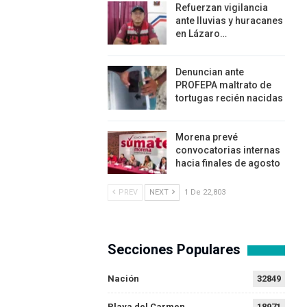
Refuerzan vigilancia
ante lluvias y huracanes
en Lázaro…
Denuncian ante
PROFEPA maltrato de
tortugas recién nacidas
Morena prevé
convocatorias internas
hacia finales de agosto
PREV
NEXT
1 De 22,803
Secciones Populares
Nación
32849
Playa del Carmen
18971