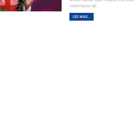
conformación del
…
LEE MAS...