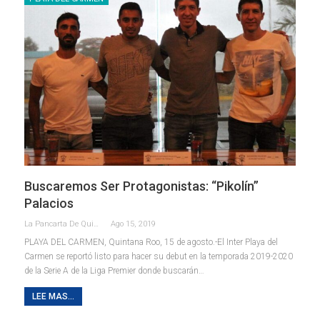
Buscaremos Ser Protagonistas: “Pikolín”
Palacios
La Pancarta De Quintana Roo
Ago 15, 2019
PLAYA DEL CARMEN, Quintana Roo, 15 de agosto.-El Inter Playa del
Carmen se reportó listo para hacer su debut en la temporada 2019-2020
de la Serie A de la Liga Premier donde buscarán
…
LEE MAS...