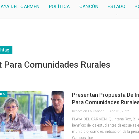
LAYA DEL CARMEN
POLÍTICA
CANCÚN
ESTADO
P
shtag
et Para Comunidades Rurales
Presentan Propuesta De I
MEN
Para Comunidades Rurale
Redaccion La Pancarta De Quintana Roo
Ago 31, 2022
PLAYA DEL CARMEN, Quintana Roo, 31 de
beneficio de los estudiantes de escuelas e
municipio, como es indicación de la presi
Campos, fue
…