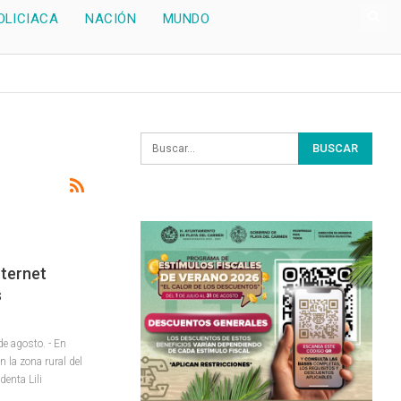
OLICIACA
NACIÓN
MUNDO
nternet
s
 agosto. - En
n la zona rural del
denta Lili