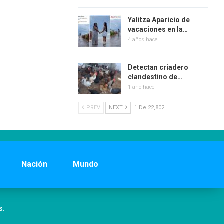
Yalitza Aparicio de
vacaciones en la…
4 años hace
Detectan criadero
clandestino de…
1 año hace
PREV
NEXT
1 De 22,802
Nación
Mundo
s.