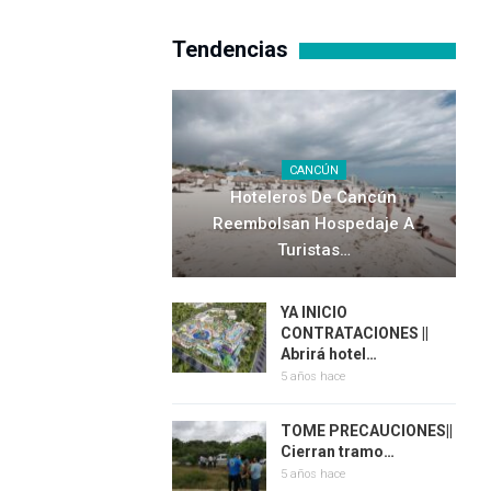
Tendencias
CANCÚN
Hoteleros De Cancún
Reembolsan Hospedaje A
Turistas…
YA INICIO
CONTRATACIONES ||
Abrirá hotel…
5 años hace
TOME PRECAUCIONES||
Cierran tramo…
5 años hace