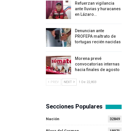
Refuerzan vigilancia
ante lluvias y huracanes
en Lázaro…
Denuncian ante
PROFEPA maltrato de
tortugas recién nacidas
Morena prevé
convocatorias internas
hacia finales de agosto
PREV
NEXT
1 De 22,803
Secciones Populares
Nación
32849
Playa del Carmen
18971