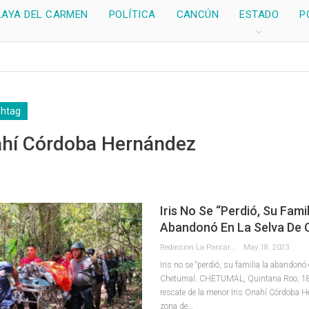
LAYA DEL CARMEN
POLÍTICA
CANCÚN
ESTADO
P
shtag
nahí Córdoba Hernández
Iris No Se “perdió, Su Fami
Abandonó En La Selva De 
Redaccion La Pancarta De Quintana Roo
May 18, 2023
Iris no se “perdió, su familia la abandonó 
Chetumal.
CHETUMAL, Quintana Roo, 18 
rescate de la menor Iris Onahí Córdoba H
zona de
…