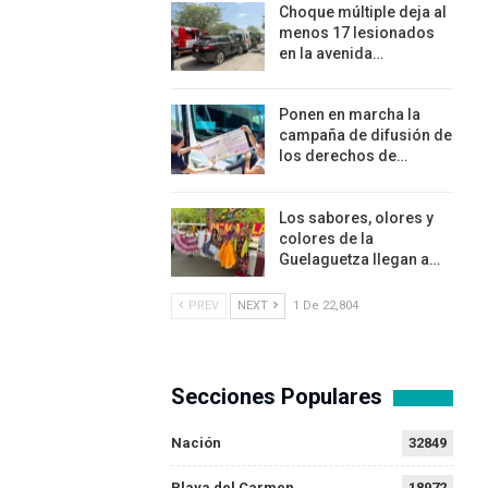
Choque múltiple deja al
menos 17 lesionados
en la avenida…
Ponen en marcha la
campaña de difusión de
los derechos de…
Los sabores, olores y
colores de la
Guelaguetza llegan a…
PREV
NEXT
1 De 22,804
Secciones Populares
Nación
32849
Playa del Carmen
18972