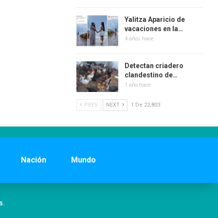
Yalitza Aparicio de
vacaciones en la…
4 años hace
Detectan criadero
clandestino de…
1 año hace
PREV
NEXT
1 De 22,803
Nación
Mundo
s.