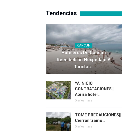
Tendencias
CANCÚN
Hoteleros De Cancún
Reembolsan Hospedaje A
Turistas…
YA INICIO
CONTRATACIONES ||
Abrirá hotel…
5 años hace
TOME PRECAUCIONES||
Cierran tramo…
5 años hace