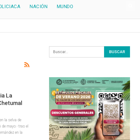
OLICIACA
NACIÓN
MUNDO
lia La
Chetumal
en la selva de
de mayo.- tras el
ernández en la